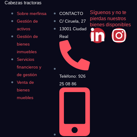
Cabezas tractoras
Síguenos y no te
Sobre merfinsa
CONTACTO
pierdas nuestros
Gestión de
C/ Ciruela, 27
bienes disponibles
activos
13001 Ciudad
Gestión de
Real
bienes
inmuebles
Servicios
financieros y
de gestión
Teléfono: 926
Venta de
25 08 86
bienes
muebles