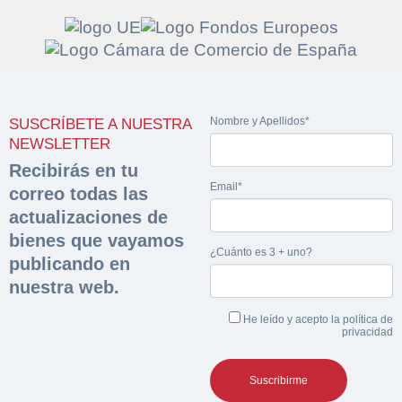
Solicitar
Hacer Oferta
Nombre y Apellidos*
documentación
SUSCRÍBETE A NUESTRA
Razón social*
CIF/DNI Ofertante*
NEWSLETTER
sobre la peritación
Recibirás en tu
Email*
correo todas las
Rellene este formulario y recibirá en su email el
Teléfono*
Email*
actualizaciones de
Sobre Merfinsa
enlace para descargar la documentación solicitad
bienes que vayamos
Nombre y Apellidos*
¿Cuánto es 3 + uno?
Venta de bienes muebles
publicando en
Nombre y Apellidos*
nuestra web.
Vehículos
Email*
He leído y acepto la
política de
Maquinaria Industrial
privacidad
Importe en €*
Equipamiento
Teléfono*