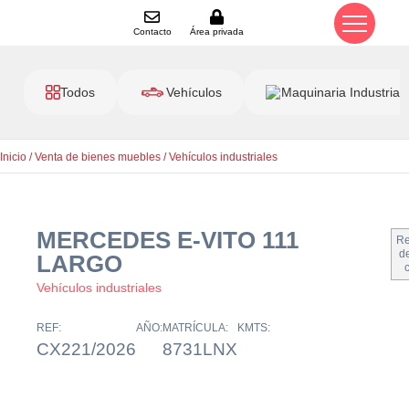
Contacto
Área privada
Todos
Vehículos
Maquinaria Industrial
Inicio
/
Venta de bienes muebles
/
Vehículos industriales
MERCEDES E-VITO 111
Re
de
LARGO
Vehículos industriales
REF:
AÑO:
MATRÍCULA:
KMTS:
CX221/2026
8731LNX