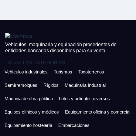
CONTACTO
¿Cuánto es 3 + uno?
926 25 08 86
¿Cuánto es 6 + uno?
Acepto la Política de Privacidad y las Condiciones de Uso.
Antes de enviar lee las
Condiciones de Uso
y la
Política de Privacidad
, y a
Acepto la
Política de Privacidad
.
continuación confirma que estás de acuerdo con ambas.
Vehiculos, maquinaria y equipación procedentes de
entidades bancarias disponibles para su venta
TODAS LAS CATEGORÍAS
Vehículos industriales
Turismos
Todoterrenos
Semirremolques
Rígidos
Maquinaria Industrial
Máquina de obra pública
Lotes y artículos diversos
Equipos clínicos y médicos
Equipamiento oficina y comercial
Equipamiento hostelería
Embarcaciones