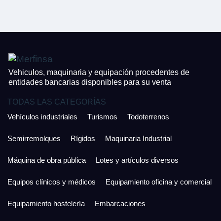
CONTACTO
¿Cuánto es 4 + uno?
926 25 08 86
¿Cuánto es 3 + uno?
Acepto la Política de Privacidad y las Condiciones de Uso.
Antes de enviar lee las
Condiciones de Uso
y la
Política de Privacidad
, y a
Acepto la
Política de Privacidad
.
continuación confirma que estás de acuerdo con ambas.
Vehiculos, maquinaria y equipación procedentes de
entidades bancarias disponibles para su venta
TODAS LAS CATEGORÍAS
Vehículos industriales
Turismos
Todoterrenos
Semirremolques
Rígidos
Maquinaria Industrial
Máquina de obra pública
Lotes y artículos diversos
Equipos clínicos y médicos
Equipamiento oficina y comercial
Equipamiento hostelería
Embarcaciones