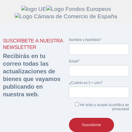
Solicitar
Hacer Oferta
Nombre y Apellidos*
documentación
SUSCRÍBETE A NUESTRA
Razón social*
CIF/DNI Ofertante*
NEWSLETTER
sobre la peritación
Recibirás en tu
Email*
correo todas las
Rellene este formulario y recibirá en su email el
Teléfono*
Email*
actualizaciones de
Sobre Merfinsa
enlace para descargar la documentación solicitad
bienes que vayamos
Nombre y Apellidos*
¿Cuánto es 3 + uno?
Venta de bienes muebles
publicando en
Nombre y Apellidos*
nuestra web.
Vehículos
Email*
He leído y acepto la
política de
Maquinaria Industrial
privacidad
Importe en €*
Equipamiento
Teléfono*