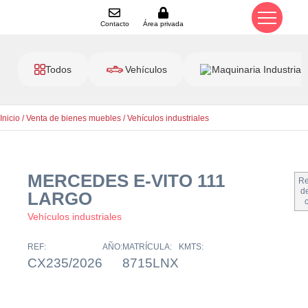
Contacto
Área privada
Todos
Vehículos
Maquinaria Industrial
Inicio
/
Venta de bienes muebles
/
Vehículos industriales
MERCEDES E-VITO 111
Re
de
LARGO
Vehículos industriales
REF:
AÑO:
MATRÍCULA:
KMTS:
CX235/2026
8715LNX