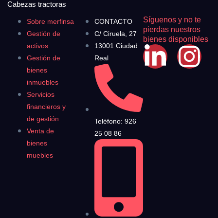
Cabezas tractoras
Síguenos y no te
Sobre merfinsa
CONTACTO
pierdas nuestros
Gestión de
C/ Ciruela, 27
bienes disponibles
activos
13001 Ciudad
Gestión de
Real
bienes
inmuebles
Servicios
financieros y
de gestión
Teléfono: 926
Venta de
25 08 86
bienes
muebles