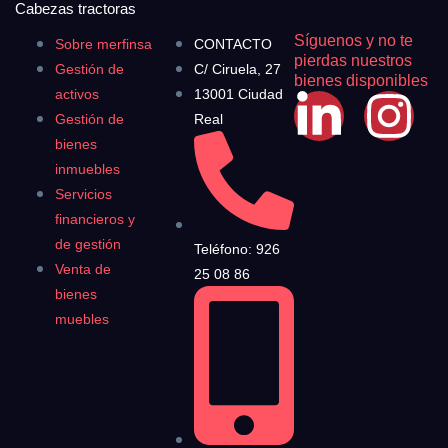
Cabezas tractoras
Síguenos y no te
Sobre merfinsa
CONTACTO
pierdas nuestros
Gestión de
C/ Ciruela, 27
bienes disponibles
activos
13001 Ciudad
Gestión de
Real
bienes
inmuebles
Servicios
financieros y
de gestión
Teléfono: 926
Venta de
25 08 86
bienes
muebles