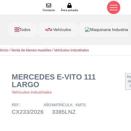
Contacto
Área privada
Todos
Vehículos
Maquinaria Industrial
Inicio
/
Venta de bienes muebles
/
Vehículos industriales
MERCEDES E-VITO 111
Re
de
LARGO
Vehículos industriales
REF:
AÑO:
MATRÍCULA:
KMTS:
CX233/2026
3385LNZ