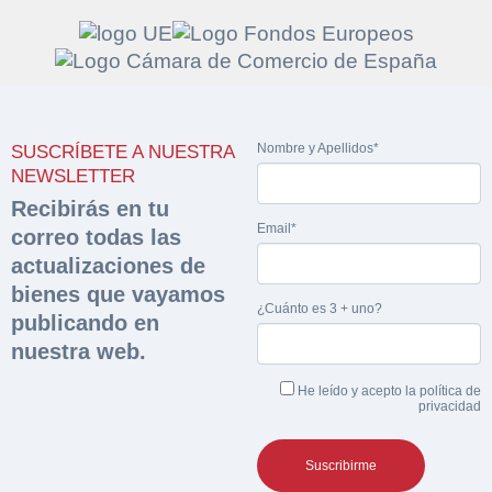
Solicitar
Hacer Oferta
Nombre y Apellidos*
documentación
SUSCRÍBETE A NUESTRA
Razón social*
CIF/DNI Ofertante*
NEWSLETTER
sobre la peritación
Recibirás en tu
Email*
correo todas las
Rellene este formulario y recibirá en su email el
Teléfono*
Email*
actualizaciones de
Sobre Merfinsa
enlace para descargar la documentación solicitad
bienes que vayamos
Nombre y Apellidos*
¿Cuánto es 3 + uno?
Venta de bienes muebles
publicando en
Nombre y Apellidos*
nuestra web.
Vehículos
Email*
He leído y acepto la
política de
Maquinaria Industrial
privacidad
Importe en €*
Equipamiento
Teléfono*