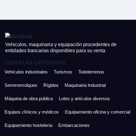
CONTACTO
¿Cuánto es 3 + uno?
926 25 08 86
¿Cuánto es 3 + uno?
Acepto la Política de Privacidad y las Condiciones de Uso.
Antes de enviar lee las
Condiciones de Uso
y la
Política de Privacidad
, y a
Acepto la
Política de Privacidad
.
continuación confirma que estás de acuerdo con ambas.
Vehiculos, maquinaria y equipación procedentes de
entidades bancarias disponibles para su venta
TODAS LAS CATEGORÍAS
Vehículos industriales
Turismos
Todoterrenos
Semirremolques
Rígidos
Maquinaria Industrial
Máquina de obra pública
Lotes y artículos diversos
Equipos clínicos y médicos
Equipamiento oficina y comercial
Equipamiento hostelería
Embarcaciones