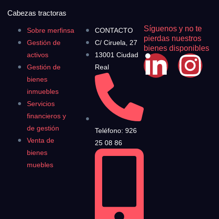
Cabezas tractoras
Síguenos y no te
Sobre merfinsa
CONTACTO
pierdas nuestros
Gestión de
C/ Ciruela, 27
bienes disponibles
activos
13001 Ciudad
Gestión de
Real
bienes
inmuebles
Servicios
financieros y
de gestión
Teléfono: 926
Venta de
25 08 86
bienes
muebles