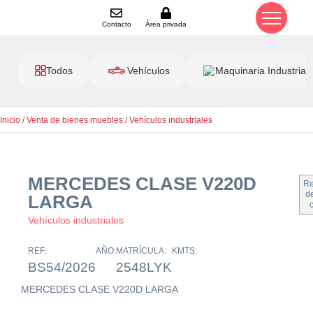
Contacto
Área privada
Todos
Vehículos
Maquinaria Industrial
Inicio
/
Venta de bienes muebles
/
Vehículos industriales
MERCEDES CLASE V220D
Re
de
LARGA
Vehículos industriales
REF:
AÑO:
MATRÍCULA:
KMTS:
BS54/2026
2548LYK
MERCEDES CLASE V220D LARGA