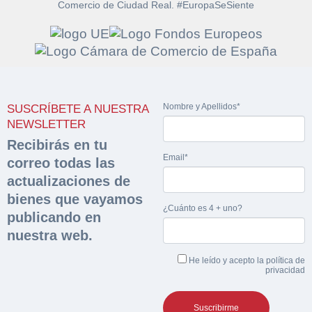
Comercio de Ciudad Real. #EuropaSeSiente
Solicitar
Hacer Oferta
documentación
Nombre y Apellidos*
SUSCRÍBETE A NUESTRA
Razón social*
CIF/DNI Ofertante*
NEWSLETTER
sobre la peritación
Recibirás en tu
Email*
correo todas las
Rellene este formulario y recibirá en su email el
Teléfono*
Email*
Sobre Merfinsa
actualizaciones de
enlace para descargar la documentación solicitad
Nombre y Apellidos*
bienes que vayamos
Venta de bienes muebles
¿Cuánto es 4 + uno?
publicando en
Nombre y Apellidos*
nuestra web.
Vehículos
Email*
He leído y acepto la
política de
Maquinaria Industrial
privacidad
Importe en €*
Equipamiento
Teléfono*