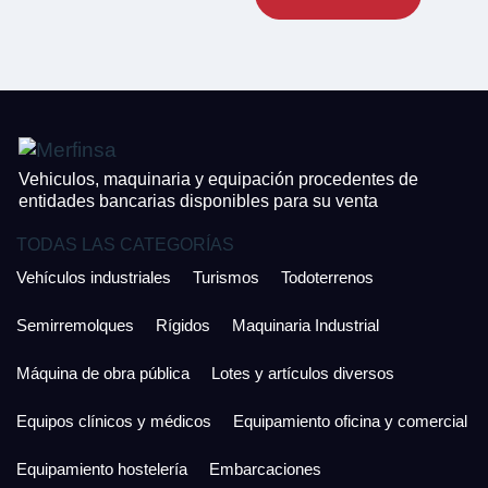
CONTACTO
¿Cuánto es 2 + uno?
926 25 08 86
¿Cuánto es 4 + uno?
Acepto la Política de Privacidad y las Condiciones de Uso.
Antes de enviar lee las
Condiciones de Uso
y la
Política de Privacidad
, y a
Acepto la
Política de Privacidad
.
continuación confirma que estás de acuerdo con ambas.
Vehiculos, maquinaria y equipación procedentes de
entidades bancarias disponibles para su venta
TODAS LAS CATEGORÍAS
Vehículos industriales
Turismos
Todoterrenos
Semirremolques
Rígidos
Maquinaria Industrial
Máquina de obra pública
Lotes y artículos diversos
Equipos clínicos y médicos
Equipamiento oficina y comercial
Equipamiento hostelería
Embarcaciones