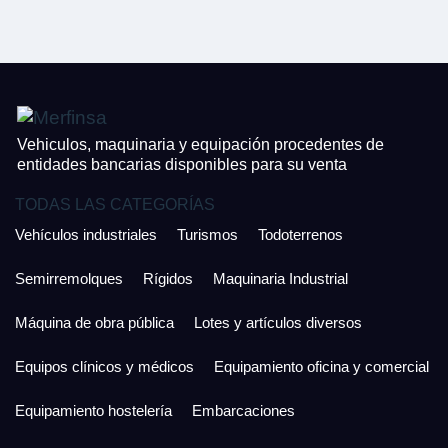
CONTACTO
¿Cuánto es 3 + uno?
926 25 08 86
¿Cuánto es 4 + uno?
Acepto la Política de Privacidad y las Condiciones de Uso.
Antes de enviar lee las
Condiciones de Uso
y la
Política de Privacidad
, y a
Acepto la
Política de Privacidad
.
continuación confirma que estás de acuerdo con ambas.
Vehiculos, maquinaria y equipación procedentes de
entidades bancarias disponibles para su venta
TODAS LAS CATEGORÍAS
Vehículos industriales
Turismos
Todoterrenos
Semirremolques
Rígidos
Maquinaria Industrial
Máquina de obra pública
Lotes y artículos diversos
Equipos clínicos y médicos
Equipamiento oficina y comercial
Equipamiento hostelería
Embarcaciones