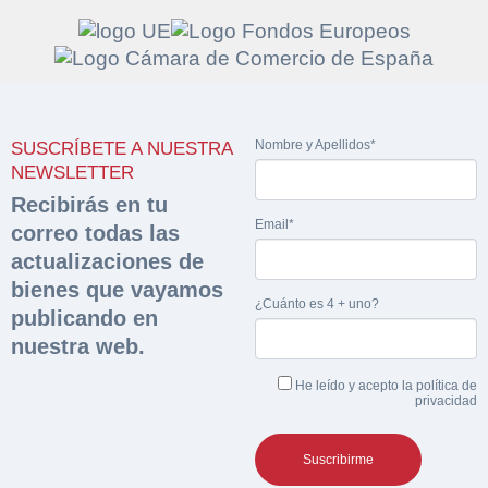
Solicitar
Hacer Oferta
Nombre y Apellidos*
SUSCRÍBETE A NUESTRA
documentación
Razón social*
CIF/DNI Ofertante*
NEWSLETTER
sobre la peritación
Recibirás en tu
Email*
correo todas las
Rellene este formulario y recibirá en su email el
Teléfono*
Email*
actualizaciones de
Sobre Merfinsa
enlace para descargar la documentación solicitad
bienes que vayamos
Nombre y Apellidos*
¿Cuánto es 4 + uno?
Venta de bienes muebles
publicando en
Nombre y Apellidos*
nuestra web.
Vehículos
Email*
He leído y acepto la
política de
Maquinaria Industrial
privacidad
Importe en €*
Equipamiento
Teléfono*