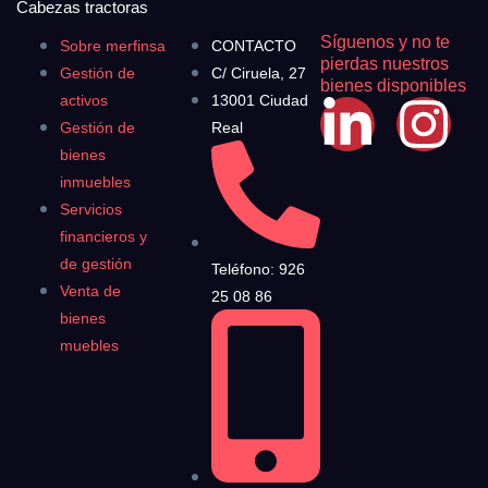
Cabezas tractoras
Síguenos y no te
Sobre merfinsa
CONTACTO
pierdas nuestros
Gestión de
C/ Ciruela, 27
bienes disponibles
activos
13001 Ciudad
Gestión de
Real
bienes
inmuebles
Servicios
financieros y
de gestión
Teléfono: 926
Venta de
25 08 86
bienes
muebles