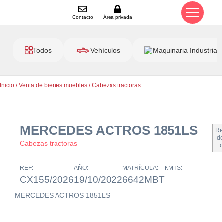
Contacto
Área privada
Todos
Vehículos
Maquinaria Industrial
Inicio
/
Venta de bienes muebles
/
Cabezas tractoras
MERCEDES ACTROS 1851LS
Re
de
Cabezas tractoras
REF:
AÑO:
MATRÍCULA:
KMTS:
CX155/2026
19/10/2022
6642MBT
MERCEDES ACTROS 1851LS