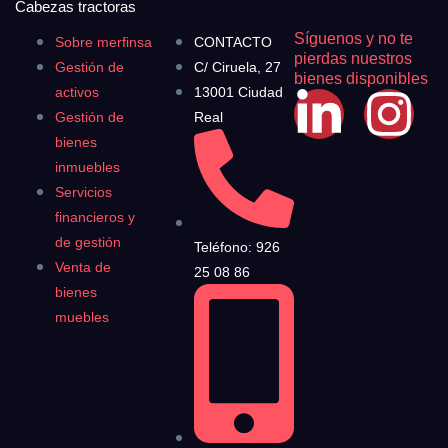
Cabezas tractoras
Síguenos y no te
Sobre merfinsa
CONTACTO
pierdas nuestros
Gestión de
C/ Ciruela, 27
bienes disponibles
activos
13001 Ciudad
Gestión de
Real
bienes
inmuebles
Servicios
financieros y
de gestión
Teléfono: 926
Venta de
25 08 86
bienes
muebles