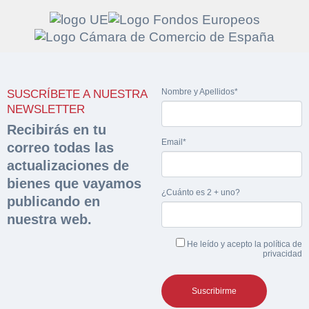
Solicitar
Hacer Oferta
Nombre y Apellidos*
SUSCRÍBETE A NUESTRA
documentación
Razón social*
CIF/DNI Ofertante*
NEWSLETTER
sobre la peritación
Recibirás en tu
Email*
correo todas las
Rellene este formulario y recibirá en su email el
Teléfono*
Email*
actualizaciones de
Sobre Merfinsa
enlace para descargar la documentación solicitad
bienes que vayamos
Nombre y Apellidos*
¿Cuánto es 2 + uno?
Venta de bienes muebles
publicando en
Nombre y Apellidos*
nuestra web.
Vehículos
Email*
He leído y acepto la
política de
Maquinaria Industrial
privacidad
Importe en €*
Equipamiento
Teléfono*