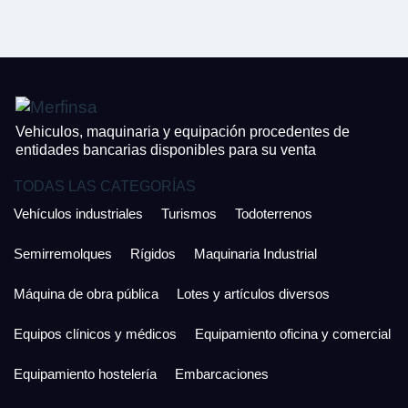
CONTACTO
¿Cuánto es 5 + uno?
926 25 08 86
¿Cuánto es 2 + uno?
Acepto la Política de Privacidad y las Condiciones de Uso.
Antes de enviar lee las
Condiciones de Uso
y la
Política de Privacidad
, y a
Acepto la
Política de Privacidad
.
continuación confirma que estás de acuerdo con ambas.
Vehiculos, maquinaria y equipación procedentes de
entidades bancarias disponibles para su venta
TODAS LAS CATEGORÍAS
Vehículos industriales
Turismos
Todoterrenos
Semirremolques
Rígidos
Maquinaria Industrial
Máquina de obra pública
Lotes y artículos diversos
Equipos clínicos y médicos
Equipamiento oficina y comercial
Equipamiento hostelería
Embarcaciones