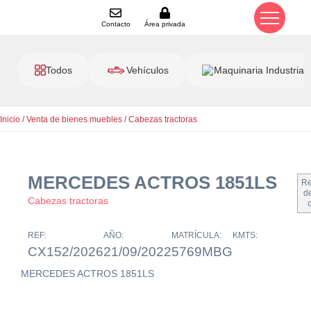
Contacto
Área privada
Todos
Vehículos
Maquinaria Industrial
Inicio
/
Venta de bienes muebles
/
Cabezas tractoras
MERCEDES ACTROS 1851LS
Re
de
Cabezas tractoras
REF:
AÑO:
MATRÍCULA:
KMTS:
CX152/2026
21/09/2022
5769MBG
MERCEDES ACTROS 1851LS