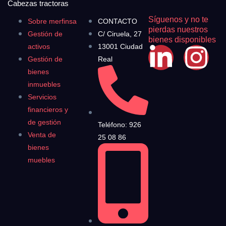
Cabezas tractoras
Síguenos y no te
Sobre merfinsa
CONTACTO
pierdas nuestros
Gestión de
C/ Ciruela, 27
bienes disponibles
activos
13001 Ciudad
Gestión de
Real
bienes
inmuebles
Servicios
financieros y
de gestión
Teléfono: 926
Venta de
25 08 86
bienes
muebles