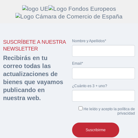
Solicitar
Hacer Oferta
Nombre y Apellidos*
SUSCRÍBETE A NUESTRA
documentación
Razón social*
CIF/DNI Ofertante*
NEWSLETTER
sobre la peritación
Recibirás en tu
Email*
correo todas las
Rellene este formulario y recibirá en su email el
Teléfono*
Email*
actualizaciones de
Sobre Merfinsa
enlace para descargar la documentación solicitad
bienes que vayamos
Nombre y Apellidos*
¿Cuánto es 3 + uno?
Venta de bienes muebles
publicando en
Nombre y Apellidos*
nuestra web.
Vehículos
Email*
He leído y acepto la
política de
Maquinaria Industrial
privacidad
Importe en €*
Equipamiento
Teléfono*