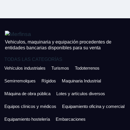
CONTACTO
¿Cuánto es 3 + uno?
926 25 08 86
¿Cuánto es 6 + uno?
Acepto la Política de Privacidad y las Condiciones de Uso.
Antes de enviar lee las
Condiciones de Uso
y la
Política de Privacidad
, y a
Acepto la
Política de Privacidad
.
continuación confirma que estás de acuerdo con ambas.
Vehiculos, maquinaria y equipación procedentes de
entidades bancarias disponibles para su venta
TODAS LAS CATEGORÍAS
Vehículos industriales
Turismos
Todoterrenos
Semirremolques
Rígidos
Maquinaria Industrial
Máquina de obra pública
Lotes y artículos diversos
Equipos clínicos y médicos
Equipamiento oficina y comercial
Equipamiento hostelería
Embarcaciones