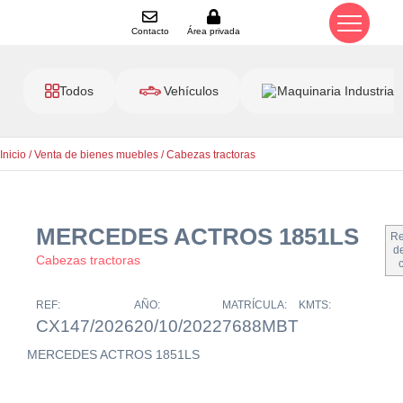
Contacto
Área privada
Todos
Vehículos
Maquinaria Industrial
Inicio
/
Venta de bienes muebles
/
Cabezas tractoras
MERCEDES ACTROS 1851LS
Re
de
Cabezas tractoras
REF:
AÑO:
MATRÍCULA:
KMTS:
CX147/2026
20/10/2022
7688MBT
MERCEDES ACTROS 1851LS