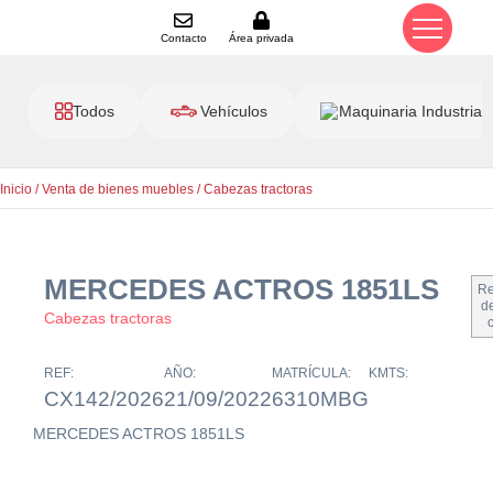
Contacto
Área privada
Todos
Vehículos
Maquinaria Industrial
Inicio
/
Venta de bienes muebles
/
Cabezas tractoras
MERCEDES ACTROS 1851LS
Re
de
Cabezas tractoras
REF:
AÑO:
MATRÍCULA:
KMTS:
CX142/2026
21/09/2022
6310MBG
MERCEDES ACTROS 1851LS