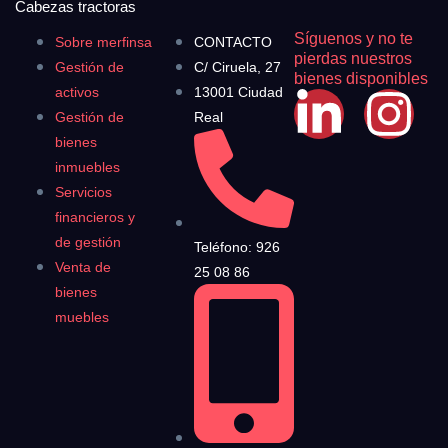
Cabezas tractoras
Síguenos y no te
Sobre merfinsa
CONTACTO
pierdas nuestros
Gestión de
C/ Ciruela, 27
bienes disponibles
activos
13001 Ciudad
Gestión de
Real
bienes
inmuebles
Servicios
financieros y
de gestión
Teléfono: 926
Venta de
25 08 86
bienes
muebles