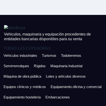
CONTACTO
¿Cuánto es 5 + uno?
926 25 08 86
¿Cuánto es 4 + uno?
Acepto la Política de Privacidad y las Condiciones de Uso.
Antes de enviar lee las
Condiciones de Uso
y la
Política de Privacidad
, y a
Acepto la
Política de Privacidad
.
continuación confirma que estás de acuerdo con ambas.
Vehiculos, maquinaria y equipación procedentes de
entidades bancarias disponibles para su venta
TODAS LAS CATEGORÍAS
Vehículos industriales
Turismos
Todoterrenos
Semirremolques
Rígidos
Maquinaria Industrial
Máquina de obra pública
Lotes y artículos diversos
Equipos clínicos y médicos
Equipamiento oficina y comercial
Equipamiento hostelería
Embarcaciones