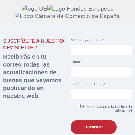
Solicitar
Hacer Oferta
Nombre y Apellidos*
SUSCRÍBETE A NUESTRA
documentación
Razón social*
CIF/DNI Ofertante*
NEWSLETTER
sobre la peritación
Recibirás en tu
Email*
correo todas las
Rellene este formulario y recibirá en su email el
Teléfono*
Email*
actualizaciones de
Sobre Merfinsa
enlace para descargar la documentación solicitad
bienes que vayamos
Nombre y Apellidos*
¿Cuánto es 2 + uno?
Venta de bienes muebles
publicando en
Nombre y Apellidos*
nuestra web.
Vehículos
Email*
He leído y acepto la
política de
Maquinaria Industrial
privacidad
Importe en €*
Equipamiento
Teléfono*