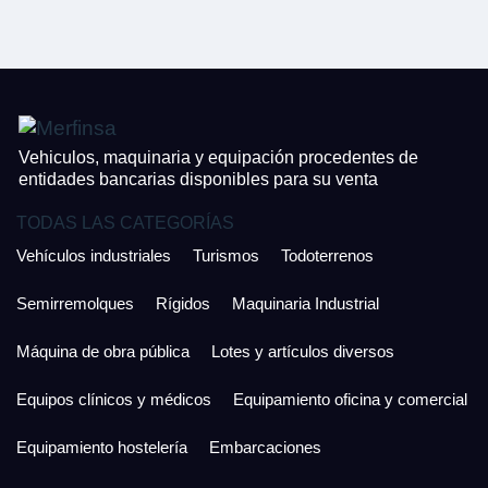
CONTACTO
¿Cuánto es 5 + uno?
926 25 08 86
¿Cuánto es 5 + uno?
Acepto la Política de Privacidad y las Condiciones de Uso.
Antes de enviar lee las
Condiciones de Uso
y la
Política de Privacidad
, y a
Acepto la
Política de Privacidad
.
continuación confirma que estás de acuerdo con ambas.
Vehiculos, maquinaria y equipación procedentes de
entidades bancarias disponibles para su venta
TODAS LAS CATEGORÍAS
Vehículos industriales
Turismos
Todoterrenos
Semirremolques
Rígidos
Maquinaria Industrial
Máquina de obra pública
Lotes y artículos diversos
Equipos clínicos y médicos
Equipamiento oficina y comercial
Equipamiento hostelería
Embarcaciones