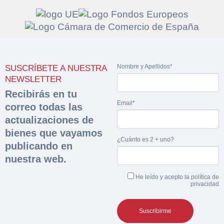
Solicitar
Hacer Oferta
Nombre y Apellidos*
SUSCRÍBETE A NUESTRA
documentación
Razón social*
CIF/DNI Ofertante*
NEWSLETTER
sobre la peritación
Recibirás en tu
Email*
correo todas las
Rellene este formulario y recibirá en su email el
Teléfono*
Email*
actualizaciones de
Sobre Merfinsa
enlace para descargar la documentación solicitad
bienes que vayamos
Nombre y Apellidos*
¿Cuánto es 2 + uno?
Venta de bienes muebles
publicando en
Nombre y Apellidos*
nuestra web.
Vehículos
Email*
He leído y acepto la
política de
Maquinaria Industrial
privacidad
Importe en €*
Equipamiento
Teléfono*