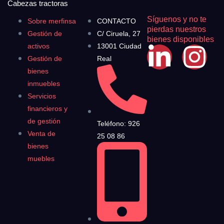
Cabezas tractoras
Síguenos y no te
Sobre merfinsa
CONTACTO
pierdas nuestros
Gestión de
C/ Ciruela, 27
bienes disponibles
activos
13001 Ciudad
Gestión de
Real
bienes
inmuebles
Servicios
financieros y
de gestión
Teléfono: 926
Venta de
25 08 86
bienes
muebles