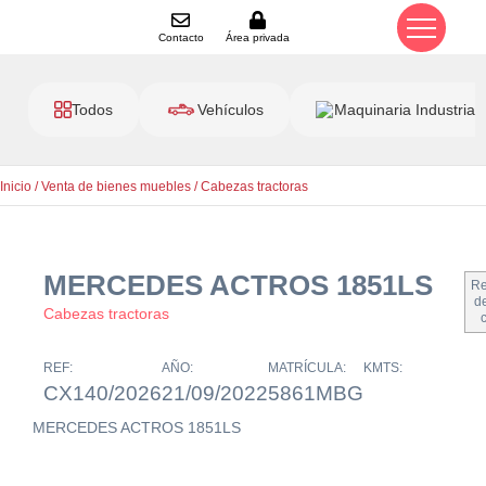
Contacto
Área privada
Todos
Vehículos
Maquinaria Industrial
Inicio
/
Venta de bienes muebles
/
Cabezas tractoras
MERCEDES ACTROS 1851LS
Re
de
Cabezas tractoras
REF:
AÑO:
MATRÍCULA:
KMTS:
CX140/2026
21/09/2022
5861MBG
MERCEDES ACTROS 1851LS