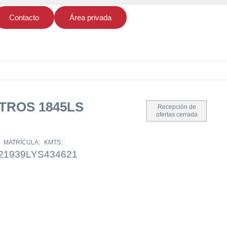
Contacto
Área privada
TROS 1845LS
Recepción de
ofertas cerrada
MATRÍCULA:
KMTS:
2
1939LYS
434621