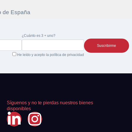
re la
¿Cuánto es 3 + uno?
 la
He leído y acepto la
política de privacidad
Síguenos y no te pierdas nuestros bienes
disponibles