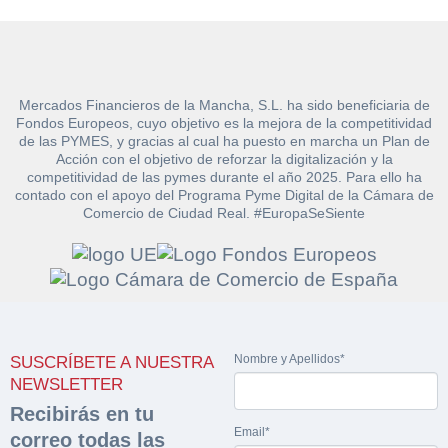
Mercados Financieros de la Mancha, S.L. ha sido beneficiaria de
Fondos Europeos, cuyo objetivo es la mejora de la competitividad
de las PYMES, y gracias al cual ha puesto en marcha un Plan de
Acción con el objetivo de reforzar la digitalización y la
competitividad de las pymes durante el año 2025. Para ello ha
contado con el apoyo del Programa Pyme Digital de la Cámara de
Comercio de Ciudad Real. #EuropaSeSiente
Solicitar
Hacer Oferta
documentación
Razón social*
CIF/DNI Ofertante*
sobre la peritación
Rellene este formulario y recibirá en su email el
Teléfono*
Email*
Nombre y Apellidos*
SUSCRÍBETE A NUESTRA
Sobre Merfinsa
enlace para descargar la documentación solicitad
NEWSLETTER
Nombre y Apellidos*
Venta de bienes muebles
Recibirás en tu
Nombre y Apellidos*
Email*
correo todas las