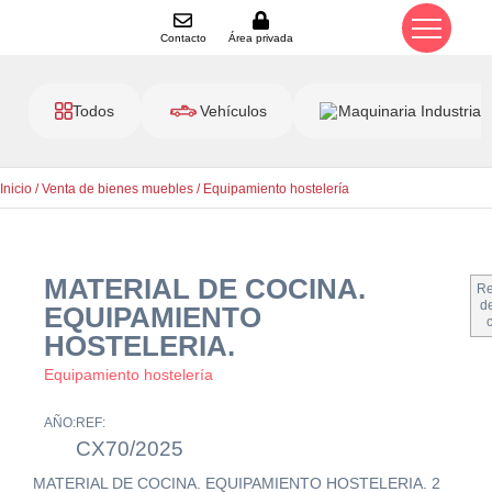
Contacto
Área privada
Todos
Vehículos
Maquinaria Industrial
Inicio
/
Venta de bienes muebles
/
Equipamiento hostelería
MATERIAL DE COCINA.
Re
de
EQUIPAMIENTO
HOSTELERIA.
Equipamiento hostelería
AÑO:
REF:
CX70/2025
MATERIAL DE COCINA. EQUIPAMIENTO HOSTELERIA. 2