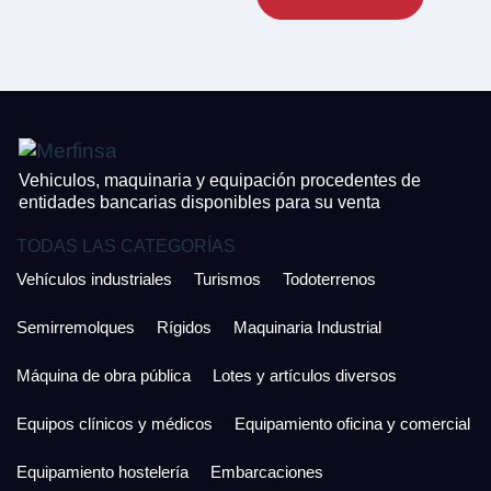
CONTACTO
¿Cuánto es 5 + uno?
926 25 08 86
¿Cuánto es 4 + uno?
Acepto la Política de Privacidad y las Condiciones de Uso.
Antes de enviar lee las
Condiciones de Uso
y la
Política de Privacidad
, y a
Acepto la
Política de Privacidad
.
continuación confirma que estás de acuerdo con ambas.
Vehiculos, maquinaria y equipación procedentes de
entidades bancarias disponibles para su venta
TODAS LAS CATEGORÍAS
Vehículos industriales
Turismos
Todoterrenos
Semirremolques
Rígidos
Maquinaria Industrial
Máquina de obra pública
Lotes y artículos diversos
Equipos clínicos y médicos
Equipamiento oficina y comercial
Equipamiento hostelería
Embarcaciones