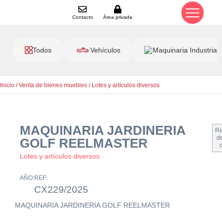
Contacto
Área privada
Todos
Vehículos
Maquinaria Industrial
Inicio
/
Venta de bienes muebles
/
Lotes y artículos diversos
MAQUINARIA JARDINERIA
Re
de
GOLF REELMASTER
Lotes y artículos diversos
AÑO:
REF:
CX229/2025
MAQUINARIA JARDINERIA GOLF REELMASTER