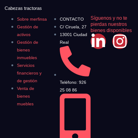
Cabezas tractoras
Síguenos y no te
Sobre merfinsa
CONTACTO
pierdas nuestros
Gestión de
C/ Ciruela, 27
bienes disponibles
activos
13001 Ciudad
Gestión de
Real
bienes
inmuebles
Servicios
financieros y
de gestión
Teléfono: 926
Venta de
25 08 86
bienes
muebles