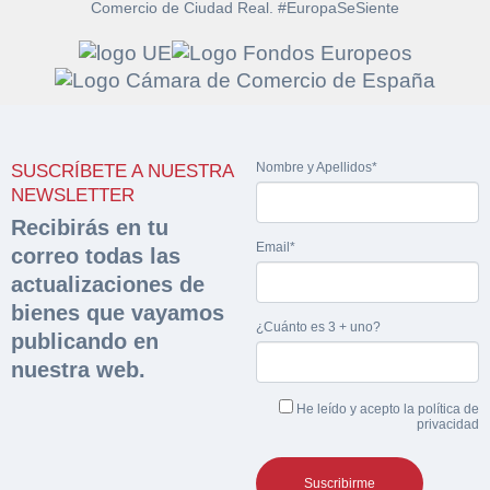
Comercio de Ciudad Real. #EuropaSeSiente
Solicitar
Hacer Oferta
documentación
Nombre y Apellidos*
SUSCRÍBETE A NUESTRA
Razón social*
CIF/DNI Ofertante*
NEWSLETTER
sobre la peritación
Recibirás en tu
Email*
correo todas las
Rellene este formulario y recibirá en su email el
Teléfono*
Email*
Sobre Merfinsa
actualizaciones de
enlace para descargar la documentación solicitad
Nombre y Apellidos*
bienes que vayamos
Venta de bienes muebles
¿Cuánto es 3 + uno?
publicando en
Nombre y Apellidos*
nuestra web.
Vehículos
Email*
He leído y acepto la
política de
Maquinaria Industrial
privacidad
Importe en €*
Equipamiento
Teléfono*