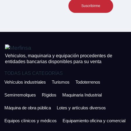
CONTACTO
¿Cuánto es 2 + uno?
926 25 08 86
¿Cuánto es 6 + uno?
Acepto la Política de Privacidad y las Condiciones de Uso.
Antes de enviar lee las
Condiciones de Uso
y la
Política de Privacidad
, y a
Acepto la
Política de Privacidad
.
continuación confirma que estás de acuerdo con ambas.
Vehiculos, maquinaria y equipación procedentes de
entidades bancarias disponibles para su venta
TODAS LAS CATEGORÍAS
Vehículos industriales
Turismos
Todoterrenos
Semirremolques
Rígidos
Maquinaria Industrial
Máquina de obra pública
Lotes y artículos diversos
Equipos clínicos y médicos
Equipamiento oficina y comercial