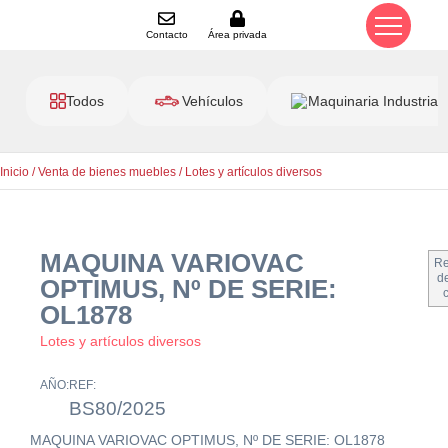
Contacto
Área privada
Todos
Vehículos
Maquinaria Industrial
Inicio
/
Venta de bienes muebles
/
Lotes y artículos diversos
MAQUINA VARIOVAC
Re
de
OPTIMUS, Nº DE SERIE:
OL1878
Lotes y artículos diversos
AÑO:
REF:
BS80/2025
MAQUINA VARIOVAC OPTIMUS, Nº DE SERIE: OL1878