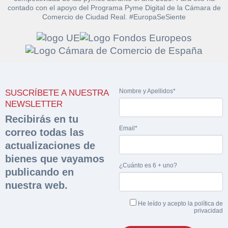
contado con el apoyo del Programa Pyme Digital de la Cámara de
Comercio de Ciudad Real. #EuropaSeSiente
Solicitar
Hacer Oferta
documentación
Nombre y Apellidos*
SUSCRÍBETE A NUESTRA
Razón social*
CIF/DNI Ofertante*
NEWSLETTER
sobre la peritación
Recibirás en tu
Rellene este formulario y recibirá en su email el
Email*
Teléfono*
Email*
correo todas las
Sobre Merfinsa
enlace para descargar la documentación solicitad
actualizaciones de
Nombre y Apellidos*
Venta de bienes muebles
bienes que vayamos
¿Cuánto es 6 + uno?
Nombre y Apellidos*
publicando en
Vehículos
nuestra web.
Email*
Maquinaria Industrial
He leído y acepto la
política de
Importe en €*
privacidad
Equipamiento
Teléfono*