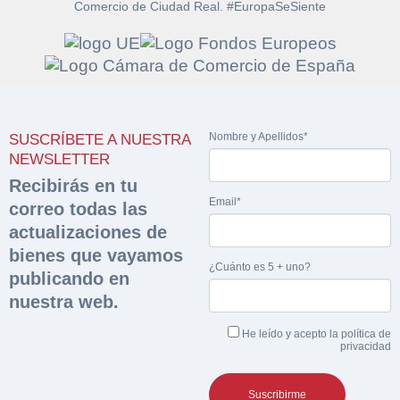
Comercio de Ciudad Real. #EuropaSeSiente
Solicitar
Hacer Oferta
documentación
Nombre y Apellidos*
SUSCRÍBETE A NUESTRA
Razón social*
CIF/DNI Ofertante*
NEWSLETTER
sobre la peritación
Recibirás en tu
Email*
correo todas las
Rellene este formulario y recibirá en su email el
Teléfono*
Email*
Sobre Merfinsa
actualizaciones de
enlace para descargar la documentación solicitad
Nombre y Apellidos*
bienes que vayamos
Venta de bienes muebles
¿Cuánto es 5 + uno?
publicando en
Nombre y Apellidos*
nuestra web.
Vehículos
Email*
He leído y acepto la
política de
Maquinaria Industrial
privacidad
Importe en €*
Equipamiento
Teléfono*