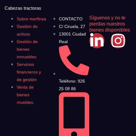
Cabezas tractoras
Síguenos y no te
Sobre merfinsa
CONTACTO
pierdas nuestros
Gestión de
C/ Ciruela, 27
bienes disponibles
activos
13001 Ciudad
Gestión de
Real
bienes
inmuebles
Servicios
financieros y
de gestión
Teléfono: 926
Venta de
25 08 86
bienes
muebles