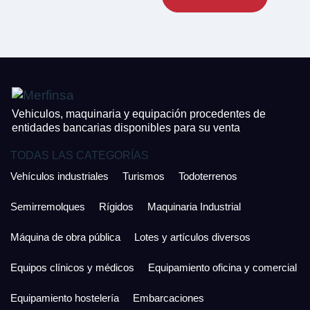
CONTACTO
¿Cuánto es 6 + uno?
926 25 08 86
¿Cuánto es 6 + uno?
Acepto la Política de Privacidad y las Condiciones de Uso.
Antes de enviar lee las
Condiciones de Uso
y la
Política de Privacidad
, y a
Acepto la
Política de Privacidad
.
continuación confirma que estás de acuerdo con ambas.
Vehiculos, maquinaria y equipación procedentes de
entidades bancarias disponibles para su venta
TODAS LAS CATEGORÍAS
Vehículos industriales
Turismos
Todoterrenos
Semirremolques
Rígidos
Maquinaria Industrial
Máquina de obra pública
Lotes y artículos diversos
Equipos clínicos y médicos
Equipamiento oficina y comercial
Equipamiento hostelería
Embarcaciones