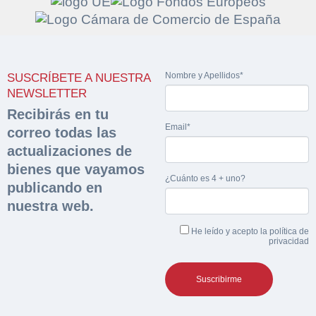
Solicitar
Hacer Oferta
Nombre y Apellidos*
SUSCRÍBETE A NUESTRA
documentación
NEWSLETTER
Razón social*
CIF/DNI Ofertante*
Recibirás en tu
sobre la peritación
Email*
correo todas las
actualizaciones de
Rellene este formulario y recibirá en su email el
Teléfono*
Email*
Sobre Merfinsa
enlace para descargar la documentación solicitad
bienes que vayamos
Nombre y Apellidos*
¿Cuánto es 4 + uno?
publicando en
Venta de bienes muebles
nuestra web.
Nombre y Apellidos*
Vehículos
Email*
He leído y acepto la
política de
privacidad
Maquinaria Industrial
Importe en €*
Equipamiento
Teléfono*
CONTACTO