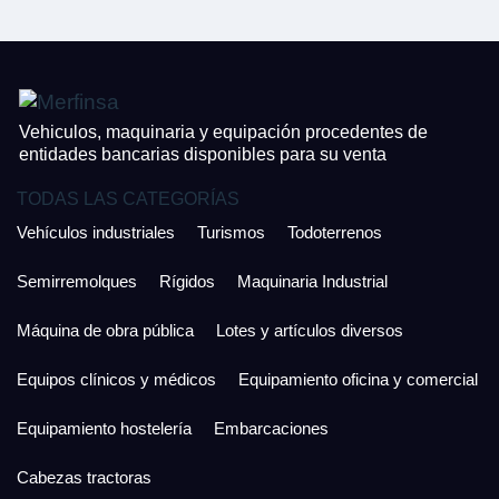
¿Cuánto es 6 + uno?
926 25 08 86
¿Cuánto es 3 + uno?
Acepto la Política de Privacidad y las Condiciones de Uso.
Antes de enviar lee las
Condiciones de Uso
y la
Política de Privacidad
, y a
Acepto la
Política de Privacidad
.
continuación confirma que estás de acuerdo con ambas.
Vehiculos, maquinaria y equipación procedentes de
entidades bancarias disponibles para su venta
TODAS LAS CATEGORÍAS
Vehículos industriales
Turismos
Todoterrenos
Semirremolques
Rígidos
Maquinaria Industrial
Máquina de obra pública
Lotes y artículos diversos
Equipos clínicos y médicos
Equipamiento oficina y comercial
Equipamiento hostelería
Embarcaciones
Cabezas tractoras