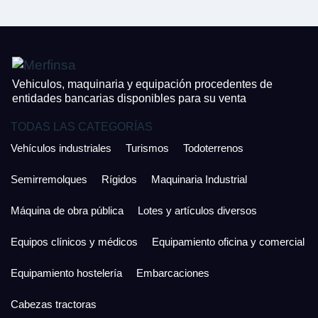
¿Cuánto es 5 + uno?
926 25 08 86
¿Cuánto es 2 + uno?
Acepto la Política de Privacidad y las Condiciones de Uso.
Antes de enviar lee las
Condiciones de Uso
y la
Política de Privacidad
, y a
Acepto la
Política de Privacidad
.
continuación confirma que estás de acuerdo con ambas.
Vehiculos, maquinaria y equipación procedentes de
entidades bancarias disponibles para su venta
TODAS LAS CATEGORÍAS
Vehículos industriales
Turismos
Todoterrenos
Semirremolques
Rígidos
Maquinaria Industrial
Máquina de obra pública
Lotes y artículos diversos
Equipos clínicos y médicos
Equipamiento oficina y comercial
Equipamiento hostelería
Embarcaciones
Cabezas tractoras