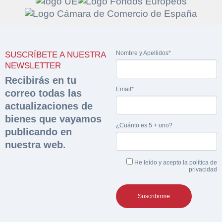
Solicitar
Hacer Oferta
Nombre y Apellidos*
SUSCRÍBETE A NUESTRA
documentación
NEWSLETTER
Razón social*
CIF/DNI Ofertante*
Recibirás en tu
sobre la peritación
Email*
correo todas las
actualizaciones de
Rellene este formulario y recibirá en su email el
Teléfono*
Email*
Sobre Merfinsa
enlace para descargar la documentación solicitad
bienes que vayamos
Nombre y Apellidos*
¿Cuánto es 5 + uno?
publicando en
Venta de bienes muebles
nuestra web.
Nombre y Apellidos*
Vehículos
Email*
He leído y acepto la
política de
privacidad
Maquinaria Industrial
Importe en €*
Equipamiento
Teléfono*
CONTACTO