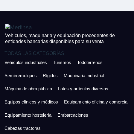
¿Cuánto es 4 + uno?
926 25 08 86
¿Cuánto es 4 + uno?
Acepto la Política de Privacidad y las Condiciones de Uso.
Antes de enviar lee las
Condiciones de Uso
y la
Política de Privacidad
, y a
Acepto la
Política de Privacidad
.
continuación confirma que estás de acuerdo con ambas.
Vehiculos, maquinaria y equipación procedentes de
entidades bancarias disponibles para su venta
TODAS LAS CATEGORÍAS
Vehículos industriales
Turismos
Todoterrenos
Semirremolques
Rígidos
Maquinaria Industrial
Máquina de obra pública
Lotes y artículos diversos
Equipos clínicos y médicos
Equipamiento oficina y comercial
Equipamiento hostelería
Embarcaciones
Cabezas tractoras