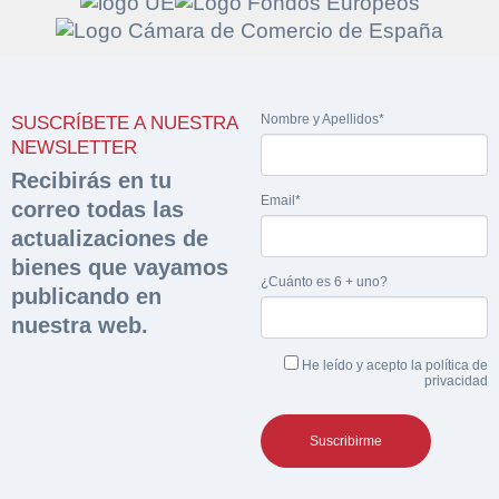
Solicitar
Hacer Oferta
Nombre y Apellidos*
SUSCRÍBETE A NUESTRA
documentación
NEWSLETTER
Razón social*
CIF/DNI Ofertante*
Recibirás en tu
sobre la peritación
Email*
correo todas las
actualizaciones de
Rellene este formulario y recibirá en su email el
Teléfono*
Email*
Sobre Merfinsa
enlace para descargar la documentación solicitad
bienes que vayamos
Nombre y Apellidos*
¿Cuánto es 6 + uno?
publicando en
Venta de bienes muebles
nuestra web.
Nombre y Apellidos*
Vehículos
Email*
He leído y acepto la
política de
privacidad
Maquinaria Industrial
Importe en €*
Equipamiento
Teléfono*
CONTACTO