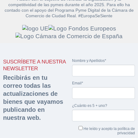
competitividad de las pymes durante el año 2025. Para ello ha
contado con el apoyo del Programa Pyme Digital de la Cámara de
Comercio de Ciudad Real. #EuropaSeSiente
Solicitar
Hacer Oferta
documentación
Razón social*
CIF/DNI Ofertante*
Nombre y Apellidos*
SUSCRÍBETE A NUESTRA
sobre la peritación
NEWSLETTER
Recibirás en tu
Rellene este formulario y recibirá en su email el
Teléfono*
Email*
Email*
correo todas las
Sobre Merfinsa
enlace para descargar la documentación solicitad
actualizaciones de
Nombre y Apellidos*
Venta de bienes muebles
bienes que vayamos
Nombre y Apellidos*
¿Cuánto es 5 + uno?
publicando en
Vehículos
Email*
nuestra web.
Maquinaria Industrial
Importe en €*
He leído y acepto la
política de
privacidad
Equipamiento