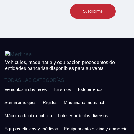
Teléfono*
CONTACTO
¿Cuánto es 2 + uno?
926 25 08 86
¿Cuánto es 2 + uno?
Acepto la Política de Privacidad y las Condiciones de Uso.
Antes de enviar lee las
Condiciones de Uso
y la
Política de Privacidad
, y a
Acepto la
Política de Privacidad
.
continuación confirma que estás de acuerdo con ambas.
Vehiculos, maquinaria y equipación procedentes de
entidades bancarias disponibles para su venta
TODAS LAS CATEGORÍAS
Vehículos industriales
Turismos
Todoterrenos
Semirremolques
Rígidos
Maquinaria Industrial
Máquina de obra pública
Lotes y artículos diversos
Equipos clínicos y médicos
Equipamiento oficina y comercial