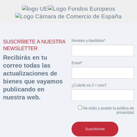
Solicitar
Hacer Oferta
Nombre y Apellidos*
SUSCRÍBETE A NUESTRA
documentación
Razón social*
CIF/DNI Ofertante*
NEWSLETTER
sobre la peritación
Recibirás en tu
Email*
correo todas las
Rellene este formulario y recibirá en su email el
Teléfono*
Email*
actualizaciones de
Sobre Merfinsa
enlace para descargar la documentación solicitad
bienes que vayamos
Nombre y Apellidos*
¿Cuánto es 2 + uno?
Venta de bienes muebles
publicando en
Nombre y Apellidos*
nuestra web.
Vehículos
Email*
He leído y acepto la
política de
Maquinaria Industrial
privacidad
Importe en €*
Equipamiento
Teléfono*