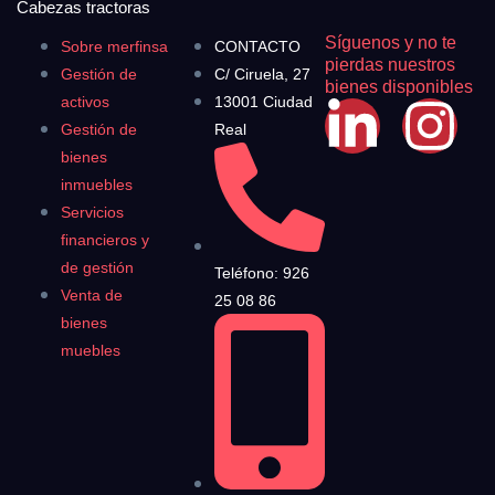
Cabezas tractoras
Síguenos y no te
Sobre merfinsa
CONTACTO
pierdas nuestros
Gestión de
C/ Ciruela, 27
bienes disponibles
activos
13001 Ciudad
Gestión de
Real
bienes
inmuebles
Servicios
financieros y
de gestión
Teléfono: 926
Venta de
25 08 86
bienes
muebles