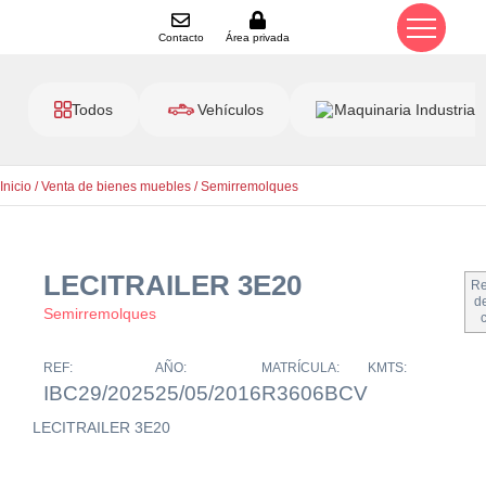
Contacto
Área privada
Todos
Vehículos
Maquinaria Industrial
Inicio
/
Venta de bienes muebles
/
Semirremolques
LECITRAILER 3E20
Re
de
Semirremolques
REF:
AÑO:
MATRÍCULA:
KMTS:
IBC29/2025
25/05/2016
R3606BCV
LECITRAILER 3E20