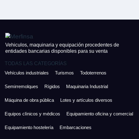
CONTACTO
¿Cuánto es 3 + uno?
926 25 08 86
¿Cuánto es 6 + uno?
Acepto la Política de Privacidad y las Condiciones de Uso.
Antes de enviar lee las
Condiciones de Uso
y la
Política de Privacidad
, y a
Acepto la
Política de Privacidad
.
continuación confirma que estás de acuerdo con ambas.
Vehiculos, maquinaria y equipación procedentes de
entidades bancarias disponibles para su venta
TODAS LAS CATEGORÍAS
Vehículos industriales
Turismos
Todoterrenos
Semirremolques
Rígidos
Maquinaria Industrial
Máquina de obra pública
Lotes y artículos diversos
Equipos clínicos y médicos
Equipamiento oficina y comercial
Equipamiento hostelería
Embarcaciones