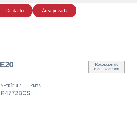
Contacto
Área privada
E20
Recepción de
ofertas cerrada
MATRÍCULA:
KMTS:
5
R4772BCS