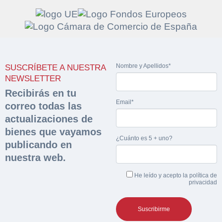
Solicitar
Hacer Oferta
Nombre y Apellidos*
SUSCRÍBETE A NUESTRA
documentación
Razón social*
CIF/DNI Ofertante*
NEWSLETTER
sobre la peritación
Recibirás en tu
Email*
correo todas las
Rellene este formulario y recibirá en su email el
Teléfono*
Email*
actualizaciones de
Sobre Merfinsa
enlace para descargar la documentación solicitad
bienes que vayamos
Nombre y Apellidos*
¿Cuánto es 5 + uno?
Venta de bienes muebles
publicando en
Nombre y Apellidos*
nuestra web.
Vehículos
Email*
He leído y acepto la
política de
Maquinaria Industrial
privacidad
Importe en €*
Equipamiento
Teléfono*