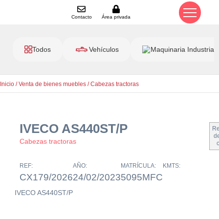
Contacto
Área privada
Todos
Vehículos
Maquinaria Industrial
Inicio
/
Venta de bienes muebles
/
Cabezas tractoras
IVECO AS440ST/P
Re
de
Cabezas tractoras
REF:
AÑO:
MATRÍCULA:
KMTS:
CX179/2026
24/02/2023
5095MFC
IVECO AS440ST/P