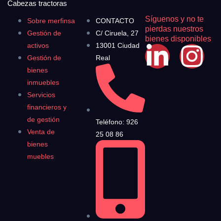
Cabezas tractoras
Síguenos y no te
Sobre merfinsa
CONTACTO
pierdas nuestros
Gestión de
C/ Ciruela, 27
bienes disponibles
activos
13001 Ciudad
Gestión de
Real
bienes
inmuebles
Servicios
financieros y
de gestión
Teléfono: 926
Venta de
25 08 86
bienes
muebles