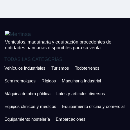
CONTACTO
¿Cuánto es 2 + uno?
926 25 08 86
¿Cuánto es 2 + uno?
Acepto la Política de Privacidad y las Condiciones de Uso.
Antes de enviar lee las
Condiciones de Uso
y la
Política de Privacidad
, y a
Acepto la
Política de Privacidad
.
continuación confirma que estás de acuerdo con ambas.
Vehiculos, maquinaria y equipación procedentes de
entidades bancarias disponibles para su venta
TODAS LAS CATEGORÍAS
Vehículos industriales
Turismos
Todoterrenos
Semirremolques
Rígidos
Maquinaria Industrial
Máquina de obra pública
Lotes y artículos diversos
Equipos clínicos y médicos
Equipamiento oficina y comercial
Equipamiento hostelería
Embarcaciones