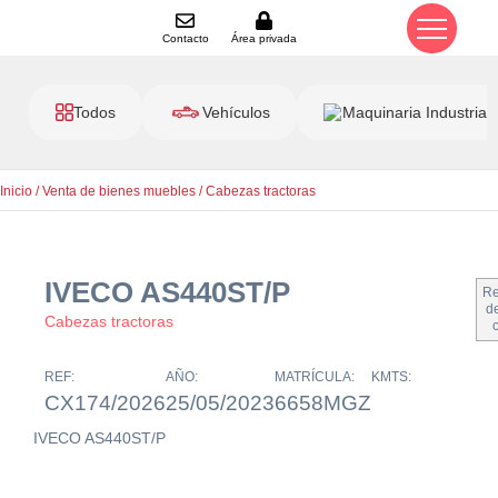
Contacto
Área privada
Todos
Vehículos
Maquinaria Industrial
Inicio
/
Venta de bienes muebles
/
Cabezas tractoras
IVECO AS440ST/P
Re
de
Cabezas tractoras
REF:
AÑO:
MATRÍCULA:
KMTS:
CX174/2026
25/05/2023
6658MGZ
IVECO AS440ST/P