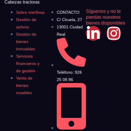
Cabezas tractoras
Síguenos y no te
Sobre merfinsa
CONTACTO
pierdas nuestros
Gestión de
C/ Ciruela, 27
bienes disponibles
activos
13001 Ciudad
Gestión de
Real
bienes
inmuebles
Servicios
financieros y
de gestión
Teléfono: 926
Venta de
25 08 86
bienes
muebles