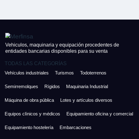
CONTACTO
¿Cuánto es 4 + uno?
926 25 08 86
¿Cuánto es 3 + uno?
Acepto la Política de Privacidad y las Condiciones de Uso.
Antes de enviar lee las
Condiciones de Uso
y la
Política de Privacidad
, y a
Acepto la
Política de Privacidad
.
continuación confirma que estás de acuerdo con ambas.
Vehiculos, maquinaria y equipación procedentes de
entidades bancarias disponibles para su venta
TODAS LAS CATEGORÍAS
Vehículos industriales
Turismos
Todoterrenos
Semirremolques
Rígidos
Maquinaria Industrial
Máquina de obra pública
Lotes y artículos diversos
Equipos clínicos y médicos
Equipamiento oficina y comercial
Equipamiento hostelería
Embarcaciones