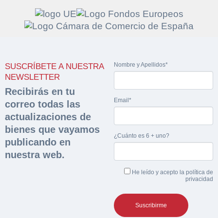
Solicitar
Hacer Oferta
Nombre y Apellidos*
SUSCRÍBETE A NUESTRA
documentación
Razón social*
CIF/DNI Ofertante*
NEWSLETTER
sobre la peritación
Recibirás en tu
Email*
correo todas las
Rellene este formulario y recibirá en su email el
Teléfono*
Email*
actualizaciones de
Sobre Merfinsa
enlace para descargar la documentación solicitad
bienes que vayamos
Nombre y Apellidos*
¿Cuánto es 6 + uno?
Venta de bienes muebles
publicando en
Nombre y Apellidos*
nuestra web.
Vehículos
Email*
He leído y acepto la
política de
Maquinaria Industrial
privacidad
Importe en €*
Equipamiento
Teléfono*