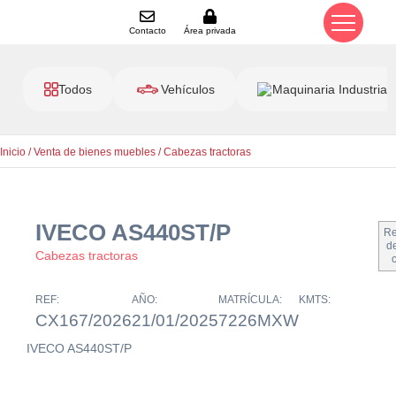
Contacto
Área privada
Todos
Vehículos
Maquinaria Industrial
Inicio
/
Venta de bienes muebles
/
Cabezas tractoras
IVECO AS440ST/P
Re
de
Cabezas tractoras
REF:
AÑO:
MATRÍCULA:
KMTS:
CX167/2026
21/01/2025
7226MXW
IVECO AS440ST/P