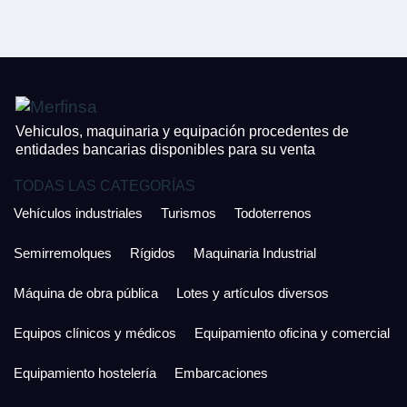
CONTACTO
¿Cuánto es 3 + uno?
926 25 08 86
¿Cuánto es 5 + uno?
Acepto la Política de Privacidad y las Condiciones de Uso.
Antes de enviar lee las
Condiciones de Uso
y la
Política de Privacidad
, y a
Acepto la
Política de Privacidad
.
continuación confirma que estás de acuerdo con ambas.
Vehiculos, maquinaria y equipación procedentes de
entidades bancarias disponibles para su venta
TODAS LAS CATEGORÍAS
Vehículos industriales
Turismos
Todoterrenos
Semirremolques
Rígidos
Maquinaria Industrial
Máquina de obra pública
Lotes y artículos diversos
Equipos clínicos y médicos
Equipamiento oficina y comercial
Equipamiento hostelería
Embarcaciones