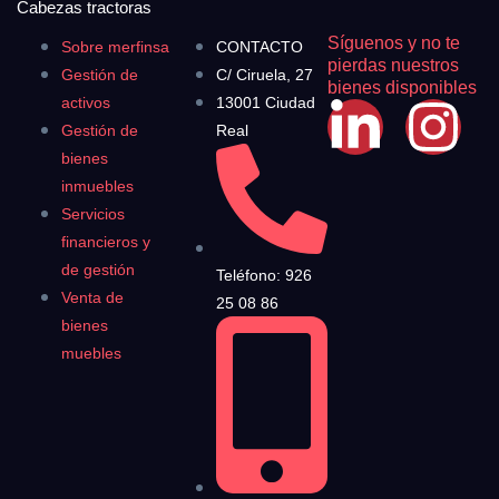
Cabezas tractoras
Síguenos y no te
Sobre merfinsa
CONTACTO
pierdas nuestros
Gestión de
C/ Ciruela, 27
bienes disponibles
activos
13001 Ciudad
Gestión de
Real
bienes
inmuebles
Servicios
financieros y
de gestión
Teléfono: 926
Venta de
25 08 86
bienes
muebles