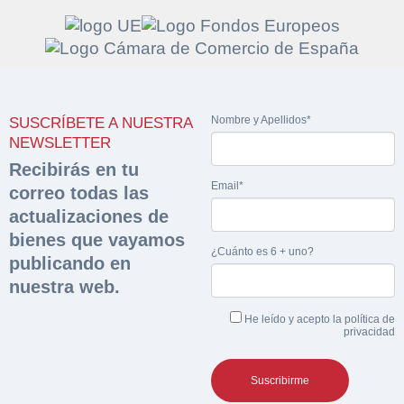
Solicitar
Hacer Oferta
Nombre y Apellidos*
SUSCRÍBETE A NUESTRA
documentación
Razón social*
CIF/DNI Ofertante*
NEWSLETTER
sobre la peritación
Recibirás en tu
Email*
correo todas las
Rellene este formulario y recibirá en su email el
Teléfono*
Email*
actualizaciones de
Sobre Merfinsa
enlace para descargar la documentación solicitad
bienes que vayamos
Nombre y Apellidos*
¿Cuánto es 6 + uno?
Venta de bienes muebles
publicando en
Nombre y Apellidos*
nuestra web.
Vehículos
Email*
He leído y acepto la
política de
Maquinaria Industrial
privacidad
Importe en €*
Equipamiento
Teléfono*