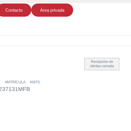
Contacto
Área privada
Recepción de
ofertas cerrada
MATRÍCULA:
KMTS:
23
7131MFB