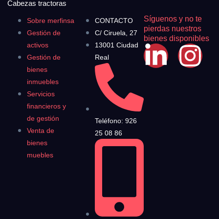
Cabezas tractoras
Síguenos y no te
Sobre merfinsa
CONTACTO
pierdas nuestros
Gestión de
C/ Ciruela, 27
bienes disponibles
activos
13001 Ciudad
Gestión de
Real
bienes
inmuebles
Servicios
financieros y
de gestión
Teléfono: 926
Venta de
25 08 86
bienes
muebles