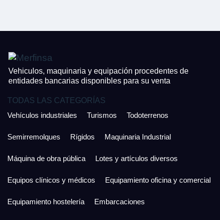
CONTACTO
¿Cuánto es 6 + uno?
926 25 08 86
¿Cuánto es 2 + uno?
Acepto la Política de Privacidad y las Condiciones de Uso.
Antes de enviar lee las
Condiciones de Uso
y la
Política de Privacidad
, y a
Acepto la
Política de Privacidad
.
continuación confirma que estás de acuerdo con ambas.
Vehiculos, maquinaria y equipación procedentes de
entidades bancarias disponibles para su venta
TODAS LAS CATEGORÍAS
Vehículos industriales
Turismos
Todoterrenos
Semirremolques
Rígidos
Maquinaria Industrial
Máquina de obra pública
Lotes y artículos diversos
Equipos clínicos y médicos
Equipamiento oficina y comercial
Equipamiento hostelería
Embarcaciones