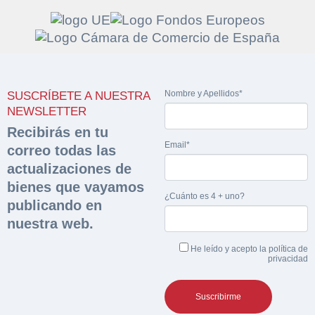
Solicitar
Hacer Oferta
Nombre y Apellidos*
SUSCRÍBETE A NUESTRA
documentación
Razón social*
CIF/DNI Ofertante*
NEWSLETTER
sobre la peritación
Recibirás en tu
Email*
correo todas las
Rellene este formulario y recibirá en su email el
Teléfono*
Email*
actualizaciones de
Sobre Merfinsa
enlace para descargar la documentación solicitad
bienes que vayamos
Nombre y Apellidos*
¿Cuánto es 4 + uno?
Venta de bienes muebles
publicando en
Nombre y Apellidos*
nuestra web.
Vehículos
Email*
He leído y acepto la
política de
Maquinaria Industrial
privacidad
Importe en €*
Equipamiento
Teléfono*