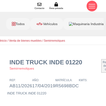
Contacto
Área privada
Todos
Vehículos
Maquinaria Industrial
Inicio
/
Venta de bienes muebles
/
Semirremolques
INDE TRUCK INDE 01220
Re
de
Semirremolques
REF:
AÑO:
MATRÍCULA:
KMTS:
AB11/2026
17/04/2019
R5698BDC
INDE TRUCK INDE 01220