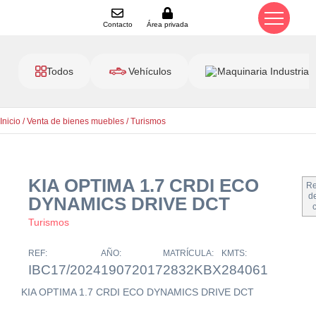
Contacto
Área privada
Todos
Vehículos
Maquinaria Industrial
Inicio
/
Venta de bienes muebles
/
Turismos
KIA OPTIMA 1.7 CRDI ECO
Re
de
DYNAMICS DRIVE DCT
Turismos
REF:
AÑO:
MATRÍCULA:
KMTS:
IBC17/2024
19072017
2832KBX
284061
KIA OPTIMA 1.7 CRDI ECO DYNAMICS DRIVE DCT