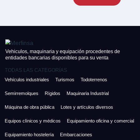
CONTACTO
¿Cuánto es 3 + uno?
926 25 08 86
¿Cuánto es 4 + uno?
Acepto la Política de Privacidad y las Condiciones de Uso.
Antes de enviar lee las
Condiciones de Uso
y la
Política de Privacidad
, y a
Acepto la
Política de Privacidad
.
continuación confirma que estás de acuerdo con ambas.
Vehiculos, maquinaria y equipación procedentes de
entidades bancarias disponibles para su venta
TODAS LAS CATEGORÍAS
Vehículos industriales
Turismos
Todoterrenos
Semirremolques
Rígidos
Maquinaria Industrial
Máquina de obra pública
Lotes y artículos diversos
Equipos clínicos y médicos
Equipamiento oficina y comercial
Equipamiento hostelería
Embarcaciones