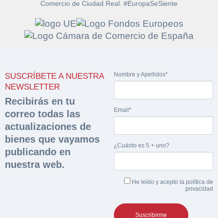
Comercio de Ciudad Real. #EuropaSeSiente
Solicitar
Hacer Oferta
documentación
Nombre y Apellidos*
SUSCRÍBETE A NUESTRA
Razón social*
CIF/DNI Ofertante*
NEWSLETTER
sobre la peritación
Recibirás en tu
Email*
correo todas las
Rellene este formulario y recibirá en su email el
Teléfono*
Email*
Sobre Merfinsa
actualizaciones de
enlace para descargar la documentación solicitad
Nombre y Apellidos*
bienes que vayamos
Venta de bienes muebles
¿Cuánto es 5 + uno?
publicando en
Nombre y Apellidos*
nuestra web.
Vehículos
Email*
He leído y acepto la
política de
Maquinaria Industrial
privacidad
Importe en €*
Equipamiento
Teléfono*