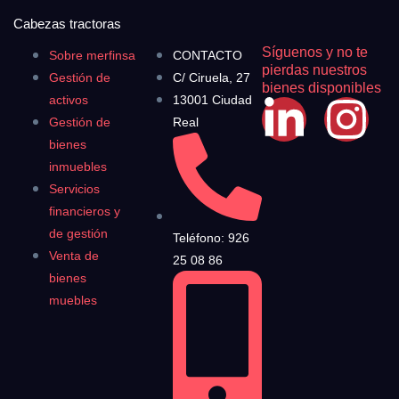
Cabezas tractoras
Síguenos y no te
Sobre merfinsa
CONTACTO
pierdas nuestros
Gestión de
C/ Ciruela, 27
bienes disponibles
activos
13001 Ciudad
Gestión de
Real
bienes
inmuebles
Servicios
financieros y
de gestión
Teléfono: 926
Venta de
25 08 86
bienes
muebles