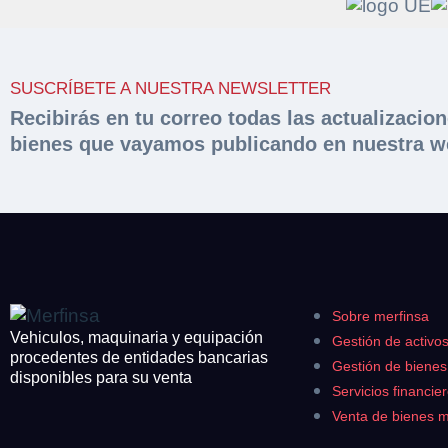
Solicit
Hacer 
SUSCRÍBETE A NUESTRA NEWSLETTER
peritac
Razón social*
Recibirás en tu correo todas las actualizacio
bienes que vayamos publicando en nuestra w
Rellene este formu
documentación sol
Sobre Merfinsa
Teléfono*
Nombre y Apellido
Venta de bienes 
Nombre y Apellido
Email*
Vehículos
Maquinaria Industr
Sobre merfinsa
Teléfono*
Importe en €*
Vehiculos, maquinaria y equipación
Gestión de activo
Equipamiento
procedentes de entidades bancarias
Gestión de biene
disponibles para su venta
CONTACTO
Servicios financie
¿Cuánto es 2 + u
¿Cuánto es 2 + u
Venta de bienes 
926 25 08 86