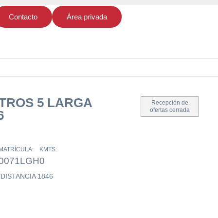
Contacto
Área privada
TROS 5 LARGA
Recepción de
ofertas cerrada
6
MATRÍCULA:
KMTS:
0071LGH
0
DISTANCIA 1846