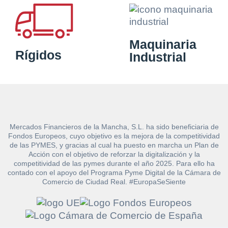
Maquinaria
Rígidos
Industrial
Mercados Financieros de la Mancha, S.L. ha sido beneficiaria de
Fondos Europeos, cuyo objetivo es la mejora de la competitividad
de las PYMES, y gracias al cual ha puesto en marcha un Plan de
Solicitar
Acción con el objetivo de reforzar la digitalización y la
Hacer Oferta
competitividad de las pymes durante el año 2025. Para ello ha
contado con el apoyo del Programa Pyme Digital de la Cámara de
documentación
Comercio de Ciudad Real. #EuropaSeSiente
Razón social*
CIF/DNI Ofertante*
sobre la peritación
Rellene este formulario y recibirá en su email el
Teléfono*
Email*