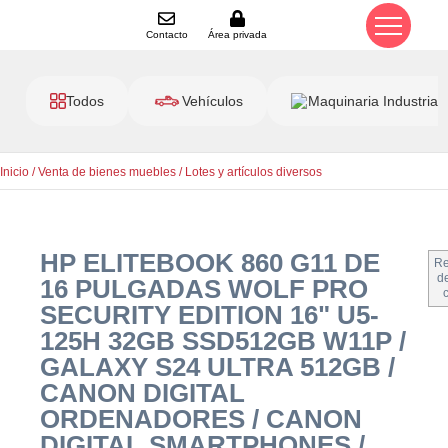
Contacto
Área privada
Todos
Vehículos
Maquinaria Industrial
Inicio
/
Venta de bienes muebles
/
Lotes y artículos diversos
HP ELITEBOOK 860 G11 DE
Re
de
16 PULGADAS WOLF PRO
SECURITY EDITION 16" U5-
125H 32GB SSD512GB W11P /
GALAXY S24 ULTRA 512GB /
CANON DIGITAL
ORDENADORES / CANON
DIGITAL SMARTPHONES /