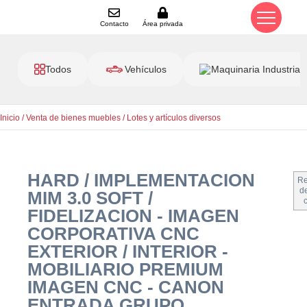
Contacto
Área privada
Todos
Vehículos
Maquinaria Industrial
Inicio
/
Venta de bienes muebles
/
Lotes y artículos diversos
HARD / IMPLEMENTACION
Re
de
MIM 3.0 SOFT /
FIDELIZACION - IMAGEN
CORPORATIVA CNC
EXTERIOR / INTERIOR -
MOBILIARIO PREMIUM
IMAGEN CNC - CANON
ENTRADA GRUPO