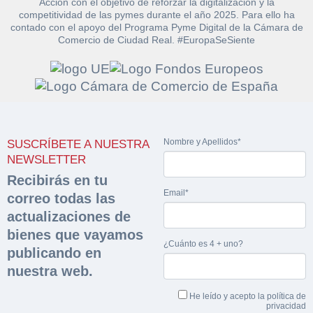
Acción con el objetivo de reforzar la digitalización y la
sobre la peritación
competitividad de las pymes durante el año 2025. Para ello ha
contado con el apoyo del Programa Pyme Digital de la Cámara de
Comercio de Ciudad Real. #EuropaSeSiente
Rellene este formulario y recibirá en su email el
Teléfono*
Email*
Sobre Merfinsa
enlace para descargar la documentación solicitad
Nombre y Apellidos*
Venta de bienes muebles
Nombre y Apellidos*
Vehículos
Email*
Nombre y Apellidos*
SUSCRÍBETE A NUESTRA
Maquinaria Industrial
Importe en €*
NEWSLETTER
Equipamiento
Teléfono*
Recibirás en tu
Email*
correo todas las
CONTACTO
¿Cuánto es 3 + uno?
actualizaciones de
926 25 08 86
bienes que vayamos
¿Cuánto es 6 + uno?
¿Cuánto es 4 + uno?
Acepto la Política de Privacidad y las Condiciones de Uso.
publicando en
Antes de enviar lee las
Condiciones de Uso
y la
Política de Privacidad
, y a
Acepto la
Política de Privacidad
.
nuestra web.
continuación confirma que estás de acuerdo con ambas.
He leído y acepto la
política de
privacidad