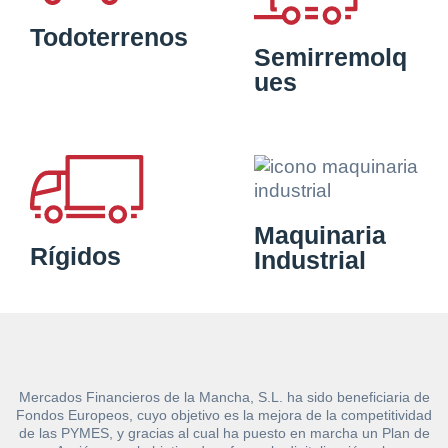
Todoterrenos
Semirremolq
ues
Maquinaria
Rígidos
Industrial
Solicitar
Hacer Oferta
Mercados Financieros de la Mancha, S.L. ha sido beneficiaria de
Fondos Europeos, cuyo objetivo es la mejora de la competitividad
documentación
de las PYMES, y gracias al cual ha puesto en marcha un Plan de
Razón social*
CIF/DNI Ofertante*