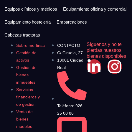
Equipos clínicos y médicos
Equipamiento oficina y comercial
Equipamiento hostelería
Embarcaciones
Cabezas tractoras
Síguenos y no te
Sobre merfinsa
CONTACTO
pierdas nuestros
Gestión de
C/ Ciruela, 27
bienes disponibles
activos
13001 Ciudad
Gestión de
Real
bienes
inmuebles
Servicios
financieros y
de gestión
Teléfono: 926
Venta de
25 08 86
bienes
muebles