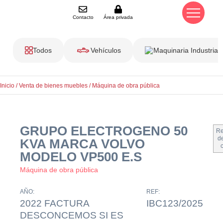
Contacto
Área privada
Todos
Vehículos
Maquinaria Industrial
Inicio
/
Venta de bienes muebles
/
Máquina de obra pública
GRUPO ELECTROGENO 50
Re
de
KVA MARCA VOLVO
MODELO VP500 E.S
Máquina de obra pública
AÑO:
REF:
2022 FACTURA
IBC123/2025
DESCONCEMOS SI ES