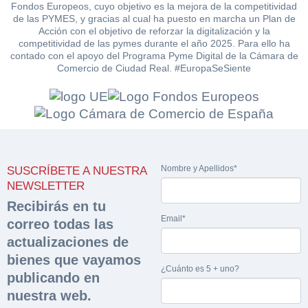
Fondos Europeos, cuyo objetivo es la mejora de la competitividad
de las PYMES, y gracias al cual ha puesto en marcha un Plan de
Acción con el objetivo de reforzar la digitalización y la
competitividad de las pymes durante el año 2025. Para ello ha
contado con el apoyo del Programa Pyme Digital de la Cámara de
Comercio de Ciudad Real. #EuropaSeSiente
Solicitar
Hacer Oferta
documentación
Razón social*
CIF/DNI Ofertante*
sobre la peritación
Nombre y Apellidos*
SUSCRÍBETE A NUESTRA
NEWSLETTER
Rellene este formulario y recibirá en su email el
Teléfono*
Email*
enlace para descargar la documentación solicitad
Recibirás en tu
Sobre Merfinsa
Nombre y Apellidos*
Email*
correo todas las
Venta de bienes muebles
actualizaciones de
Nombre y Apellidos*
bienes que vayamos
Vehículos
Email*
¿Cuánto es 5 + uno?
publicando en
Importe en €*
nuestra web.
Maquinaria Industrial