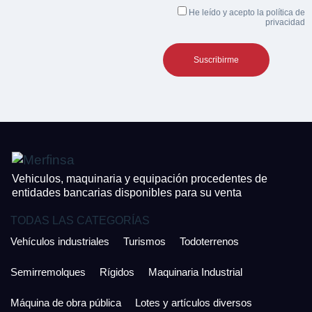
Teléfono*
He leído y acepto la
política de
Equipamiento
privacidad
¿Cuánto es 5 + uno?
CONTACTO
¿Cuánto es 3 + uno?
926 25 08 86
Acepto la Política de Privacidad y las Condiciones de Uso.
Antes de enviar lee las
Condiciones de Uso
y la
Política de Privacidad
, y a
Acepto la
Política de Privacidad
.
continuación confirma que estás de acuerdo con ambas.
Vehiculos, maquinaria y equipación procedentes de
entidades bancarias disponibles para su venta
TODAS LAS CATEGORÍAS
Vehículos industriales
Turismos
Todoterrenos
Semirremolques
Rígidos
Maquinaria Industrial
Máquina de obra pública
Lotes y artículos diversos