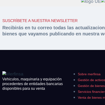
Solicit
Hacer 
SUSCRÍBETE A NUESTRA NEWSLETTER
peritac
Razón social*
Recibirás en tu correo todas las actualizacio
bienes que vayamos publicando en nuestra w
Rellene este formu
documentación sol
Sobre Merfinsa
Teléfono*
Nombre y Apellido
Venta de bienes 
Nombre y Apellido
Email*
Vehículos
Maquinaria Industr
Sobre merfinsa
Teléfono*
Importe en €*
Vehiculos, maquinaria y equipación
Gestión de activo
Equipamiento
procedentes de entidades bancarias
Gestión de biene
disponibles para su venta
CONTACTO
Servicios financie
¿Cuánto es 4 + u
¿Cuánto es 3 + u
Venta de bienes 
926 25 08 86