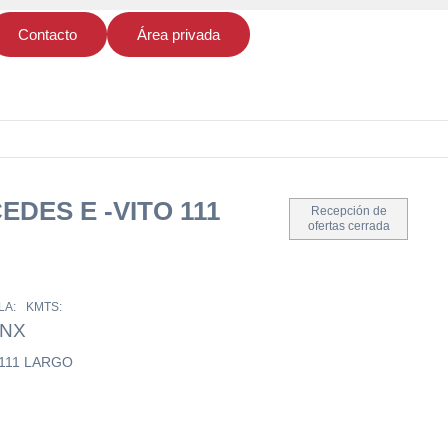
Contacto
Área privada
DES E -VITO 111
Recepción de
ofertas cerrada
LA:
KMTS:
LNX
111 LARGO