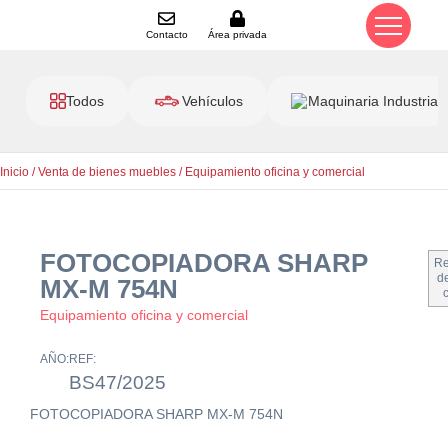
Contacto
Área privada
Todos
Vehículos
Maquinaria Industrial
Inicio
/
Venta de bienes muebles
/
Equipamiento oficina y comercial
FOTOCOPIADORA SHARP
Re
de
MX-M 754N
Equipamiento oficina y comercial
AÑO:
REF:
BS47/2025
FOTOCOPIADORA SHARP MX-M 754N