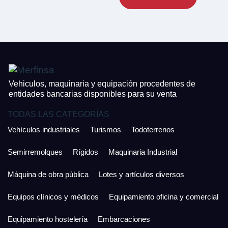
CONTACTO
¿Cuánto es 6 + uno?
926 25 08 86
¿Cuánto es 4 + uno?
Acepto la Política de Privacidad y las Condiciones de Uso.
Antes de enviar lee las
Condiciones de Uso
y la
Política de Privacidad
, y a
Acepto la
Política de Privacidad
.
continuación confirma que estás de acuerdo con ambas.
Vehiculos, maquinaria y equipación procedentes de
entidades bancarias disponibles para su venta
TODAS LAS CATEGORÍAS
Vehículos industriales
Turismos
Todoterrenos
Semirremolques
Rígidos
Maquinaria Industrial
Máquina de obra pública
Lotes y artículos diversos
Equipos clínicos y médicos
Equipamiento oficina y comercial
Equipamiento hostelería
Embarcaciones