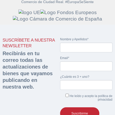
Comercio de Ciudad Real. #EuropaSeSiente
Solicitar
Hacer Oferta
documentación
Nombre y Apellidos*
SUSCRÍBETE A NUESTRA
Razón social*
CIF/DNI Ofertante*
NEWSLETTER
sobre la peritación
Recibirás en tu
Email*
correo todas las
Rellene este formulario y recibirá en su email el
Teléfono*
Email*
Sobre Merfinsa
actualizaciones de
enlace para descargar la documentación solicitad
Nombre y Apellidos*
bienes que vayamos
Venta de bienes muebles
¿Cuánto es 3 + uno?
publicando en
Nombre y Apellidos*
nuestra web.
Vehículos
Email*
He leído y acepto la
política de
Maquinaria Industrial
privacidad
Importe en €*
Equipamiento
Teléfono*