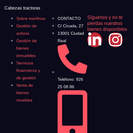
Cabezas tractoras
Síguenos y no te
Sobre merfinsa
CONTACTO
pierdas nuestros
Gestión de
C/ Ciruela, 27
bienes disponibles
activos
13001 Ciudad
Gestión de
Real
bienes
inmuebles
Servicios
financieros y
de gestión
Teléfono: 926
Venta de
25 08 86
bienes
muebles