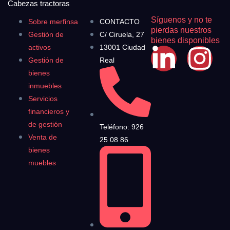
Cabezas tractoras
Síguenos y no te
Sobre merfinsa
CONTACTO
pierdas nuestros
Gestión de
C/ Ciruela, 27
bienes disponibles
activos
13001 Ciudad
Gestión de
Real
bienes
inmuebles
Servicios
financieros y
de gestión
Teléfono: 926
Venta de
25 08 86
bienes
muebles