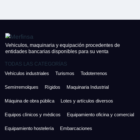
CONTACTO
¿Cuánto es 4 + uno?
926 25 08 86
¿Cuánto es 3 + uno?
Acepto la Política de Privacidad y las Condiciones de Uso.
Antes de enviar lee las
Condiciones de Uso
y la
Política de Privacidad
, y a
Acepto la
Política de Privacidad
.
continuación confirma que estás de acuerdo con ambas.
Vehiculos, maquinaria y equipación procedentes de
entidades bancarias disponibles para su venta
TODAS LAS CATEGORÍAS
Vehículos industriales
Turismos
Todoterrenos
Semirremolques
Rígidos
Maquinaria Industrial
Máquina de obra pública
Lotes y artículos diversos
Equipos clínicos y médicos
Equipamiento oficina y comercial
Equipamiento hostelería
Embarcaciones