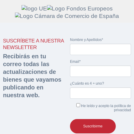
Solicitar
Hacer Oferta
Nombre y Apellidos*
SUSCRÍBETE A NUESTRA
documentación
Razón social*
CIF/DNI Ofertante*
NEWSLETTER
sobre la peritación
Recibirás en tu
Email*
correo todas las
Rellene este formulario y recibirá en su email el
Teléfono*
Email*
actualizaciones de
Sobre Merfinsa
enlace para descargar la documentación solicitad
bienes que vayamos
Nombre y Apellidos*
¿Cuánto es 4 + uno?
Venta de bienes muebles
publicando en
Nombre y Apellidos*
nuestra web.
Vehículos
Email*
He leído y acepto la
política de
Maquinaria Industrial
privacidad
Importe en €*
Equipamiento
Teléfono*