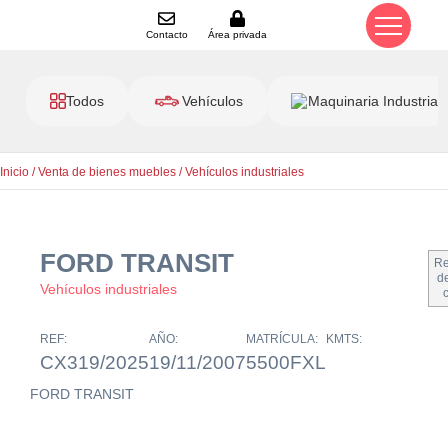
Contacto
Área privada
Todos
Vehículos
Maquinaria Industrial
Inicio
/
Venta de bienes muebles
/
Vehículos industriales
FORD TRANSIT
Re
de
Vehículos industriales
REF:
AÑO:
MATRÍCULA:
KMTS:
CX319/2025
19/11/2007
5500FXL
FORD TRANSIT