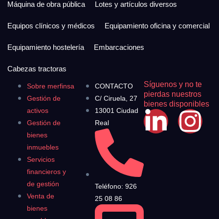
Máquina de obra pública
Lotes y artículos diversos
Equipos clínicos y médicos
Equipamiento oficina y comercial
Equipamiento hostelería
Embarcaciones
Cabezas tractoras
Síguenos y no te
Sobre merfinsa
CONTACTO
pierdas nuestros
Gestión de
C/ Ciruela, 27
bienes disponibles
activos
13001 Ciudad
Gestión de
Real
bienes
inmuebles
Servicios
financieros y
de gestión
Teléfono: 926
Venta de
25 08 86
bienes