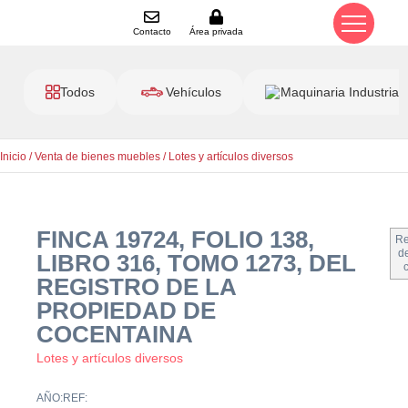
Contacto
Área privada
Todos
Vehículos
Maquinaria Industrial
Inicio
/
Venta de bienes muebles
/
Lotes y artículos diversos
FINCA 19724, FOLIO 138,
Re
de
LIBRO 316, TOMO 1273, DEL
REGISTRO DE LA
PROPIEDAD DE
COCENTAINA
Lotes y artículos diversos
AÑO:
REF: