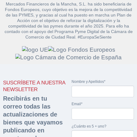
Mercados Financieros de la Mancha, S.L. ha sido beneficiaria de
Fondos Europeos, cuyo objetivo es la mejora de la competitividad
de las PYMES, y gracias al cual ha puesto en marcha un Plan de
Acción con el objetivo de reforzar la digitalización y la
competitividad de las pymes durante el año 2025. Para ello ha
contado con el apoyo del Programa Pyme Digital de la Cámara de
Comercio de Ciudad Real. #EuropaSeSiente
Solicitar
Hacer Oferta
documentación
Razón social*
CIF/DNI Ofertante*
sobre la peritación
Nombre y Apellidos*
SUSCRÍBETE A NUESTRA
NEWSLETTER
Rellene este formulario y recibirá en su email el
Teléfono*
Email*
Sobre Merfinsa
Recibirás en tu
enlace para descargar la documentación solicitad
Email*
Nombre y Apellidos*
correo todas las
Venta de bienes muebles
actualizaciones de
Nombre y Apellidos*
bienes que vayamos
Vehículos
¿Cuánto es 5 + uno?
Email*
publicando en
Maquinaria Industrial