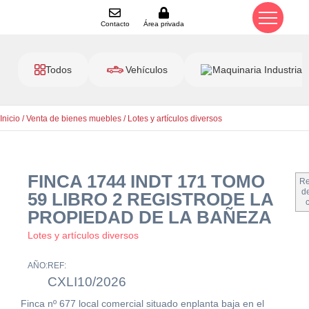
Contacto
Área privada
Todos
Vehículos
Maquinaria Industrial
Inicio
/
Venta de bienes muebles
/
Lotes y artículos diversos
FINCA 1744 INDT 171 TOMO
Re
de
59 LIBRO 2 REGISTRODE LA
PROPIEDAD DE LA BAÑEZA
Lotes y artículos diversos
AÑO:
REF:
CXLI10/2026
Finca nº 677 local comercial situado enplanta baja en el