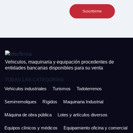
Teléfono*
CONTACTO
¿Cuánto es 4 + uno?
926 25 08 86
¿Cuánto es 6 + uno?
Acepto la Política de Privacidad y las Condiciones de Uso.
Antes de enviar lee las
Condiciones de Uso
y la
Política de Privacidad
, y a
Acepto la
Política de Privacidad
.
continuación confirma que estás de acuerdo con ambas.
Vehiculos, maquinaria y equipación procedentes de
entidades bancarias disponibles para su venta
TODAS LAS CATEGORÍAS
Vehículos industriales
Turismos
Todoterrenos
Semirremolques
Rígidos
Maquinaria Industrial
Máquina de obra pública
Lotes y artículos diversos
Equipos clínicos y médicos
Equipamiento oficina y comercial