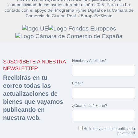
competitividad de las pymes durante el año 2025. Para ello ha
contado con el apoyo del Programa Pyme Digital de la Cámara de
Comercio de Ciudad Real. #EuropaSeSiente
Solicitar
Hacer Oferta
documentación
Razón social*
CIF/DNI Ofertante*
Nombre y Apellidos*
SUSCRÍBETE A NUESTRA
sobre la peritación
NEWSLETTER
Recibirás en tu
Rellene este formulario y recibirá en su email el
Teléfono*
Email*
Email*
correo todas las
Sobre Merfinsa
enlace para descargar la documentación solicitad
actualizaciones de
Nombre y Apellidos*
Venta de bienes muebles
bienes que vayamos
Nombre y Apellidos*
¿Cuánto es 4 + uno?
publicando en
Vehículos
Email*
nuestra web.
Maquinaria Industrial
Importe en €*
He leído y acepto la
política de
privacidad
Equipamiento