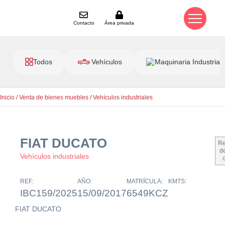
Contacto
Área privada
Todos
Vehículos
Maquinaria Industrial
Inicio
/
Venta de bienes muebles
/
Vehículos industriales
FIAT DUCATO
Re
de
Vehículos industriales
REF:
AÑO:
MATRÍCULA:
KMTS:
IBC159/2025
15/09/2017
6549KCZ
FIAT DUCATO