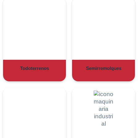
Todoterrenos
Semirremolques