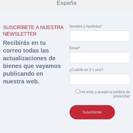
Rellene este formulario y recibirá en su email el
Teléfono*
Email*
Sobre Merfinsa
enlace para descargar la documentación solicitad
Nombre y Apellidos*
Venta de bienes muebles
Nombre y Apellidos*
Nombre y Apellidos*
SUSCRÍBETE A NUESTRA
Vehículos
NEWSLETTER
Email*
Recibirás en tu
Maquinaria Industrial
Importe en €*
Email*
correo todas las
Equipamiento
Teléfono*
actualizaciones de
bienes que vayamos
CONTACTO
¿Cuánto es 3 + uno?
¿Cuánto es 5 + uno?
publicando en
926 25 08 86
nuestra web.
¿Cuánto es 5 + uno?
Acepto la Política de Privacidad y las Condiciones de Uso.
He leído y acepto la
política de
Antes de enviar lee las
Condiciones de Uso
y la
Política de Privacidad
, y a
Acepto la
Política de Privacidad
.
privacidad
continuación confirma que estás de acuerdo con ambas.