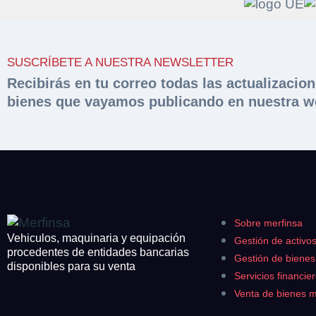
Solicit
Hacer 
SUSCRÍBETE A NUESTRA NEWSLETTER
peritac
Razón social*
Recibirás en tu correo todas las actualizacio
bienes que vayamos publicando en nuestra w
Rellene este formu
documentación sol
Sobre Merfinsa
Teléfono*
Nombre y Apellido
Venta de bienes 
Nombre y Apellido
Email*
Vehículos
Maquinaria Industr
Sobre merfinsa
Teléfono*
Importe en €*
Vehiculos, maquinaria y equipación
Gestión de activo
Equipamiento
procedentes de entidades bancarias
Gestión de biene
disponibles para su venta
CONTACTO
Servicios financie
¿Cuánto es 3 + u
¿Cuánto es 2 + u
Venta de bienes 
926 25 08 86