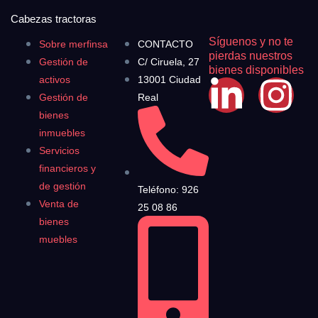
Cabezas tractoras
Síguenos y no te
Sobre merfinsa
CONTACTO
pierdas nuestros
Gestión de
C/ Ciruela, 27
bienes disponibles
activos
13001 Ciudad
Gestión de
Real
bienes
inmuebles
Servicios
financieros y
de gestión
Teléfono: 926
Venta de
25 08 86
bienes
muebles