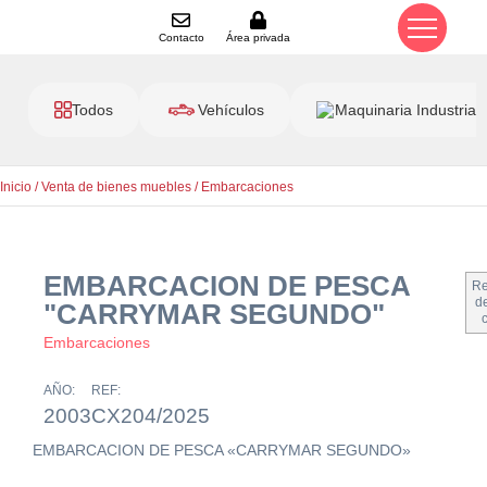
Contacto
Área privada
Todos
Vehículos
Maquinaria Industrial
Inicio
/
Venta de bienes muebles
/
Embarcaciones
EMBARCACION DE PESCA
Re
de
"CARRYMAR SEGUNDO"
Embarcaciones
AÑO:
REF:
2003
CX204/2025
EMBARCACION DE PESCA «CARRYMAR SEGUNDO»