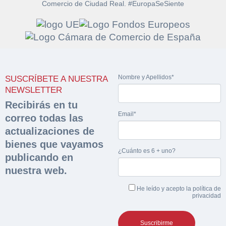
Comercio de Ciudad Real. #EuropaSeSiente
Solicitar
Hacer Oferta
documentación
Nombre y Apellidos*
SUSCRÍBETE A NUESTRA
Razón social*
CIF/DNI Ofertante*
NEWSLETTER
sobre la peritación
Recibirás en tu
Email*
correo todas las
Rellene este formulario y recibirá en su email el
Teléfono*
Email*
Sobre Merfinsa
actualizaciones de
enlace para descargar la documentación solicitad
Nombre y Apellidos*
bienes que vayamos
Venta de bienes muebles
¿Cuánto es 6 + uno?
publicando en
Nombre y Apellidos*
nuestra web.
Vehículos
Email*
He leído y acepto la
política de
Maquinaria Industrial
privacidad
Importe en €*
Equipamiento
Teléfono*