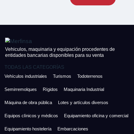
CONTACTO
¿Cuánto es 4 + uno?
926 25 08 86
¿Cuánto es 2 + uno?
Acepto la Política de Privacidad y las Condiciones de Uso.
Antes de enviar lee las
Condiciones de Uso
y la
Política de Privacidad
, y a
Acepto la
Política de Privacidad
.
continuación confirma que estás de acuerdo con ambas.
Vehiculos, maquinaria y equipación procedentes de
entidades bancarias disponibles para su venta
TODAS LAS CATEGORÍAS
Vehículos industriales
Turismos
Todoterrenos
Semirremolques
Rígidos
Maquinaria Industrial
Máquina de obra pública
Lotes y artículos diversos
Equipos clínicos y médicos
Equipamiento oficina y comercial
Equipamiento hostelería
Embarcaciones