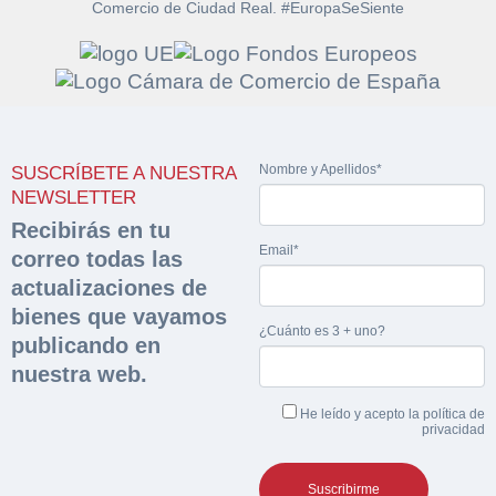
Comercio de Ciudad Real. #EuropaSeSiente
Solicitar
Hacer Oferta
documentación
Nombre y Apellidos*
SUSCRÍBETE A NUESTRA
Razón social*
CIF/DNI Ofertante*
NEWSLETTER
sobre la peritación
Recibirás en tu
Email*
correo todas las
Rellene este formulario y recibirá en su email el
Teléfono*
Email*
Sobre Merfinsa
actualizaciones de
enlace para descargar la documentación solicitad
Nombre y Apellidos*
bienes que vayamos
Venta de bienes muebles
¿Cuánto es 3 + uno?
publicando en
Nombre y Apellidos*
nuestra web.
Vehículos
Email*
He leído y acepto la
política de
Maquinaria Industrial
privacidad
Importe en €*
Equipamiento
Teléfono*