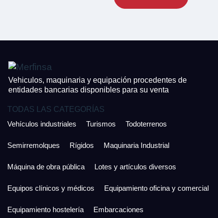
CONTACTO
¿Cuánto es 4 + uno?
926 25 08 86
¿Cuánto es 6 + uno?
Acepto la Política de Privacidad y las Condiciones de Uso.
Antes de enviar lee las
Condiciones de Uso
y la
Política de Privacidad
, y a
Acepto la
Política de Privacidad
.
continuación confirma que estás de acuerdo con ambas.
Vehiculos, maquinaria y equipación procedentes de
entidades bancarias disponibles para su venta
TODAS LAS CATEGORÍAS
Vehículos industriales
Turismos
Todoterrenos
Semirremolques
Rígidos
Maquinaria Industrial
Máquina de obra pública
Lotes y artículos diversos
Equipos clínicos y médicos
Equipamiento oficina y comercial
Equipamiento hostelería
Embarcaciones