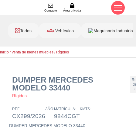
Contacto
Área privada
Todos
Vehículos
Maquinaria Industrial
Inicio
/
Venta de bienes muebles
/
Rígidos
DUMPER MERCEDES
Re
de
MODELO 33440
Rígidos
REF:
AÑO:
MATRÍCULA:
KMTS:
CX299/2026
9844CGT
DUMPER MERCEDES MODELO 33440