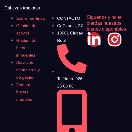
Cabezas tractoras
Síguenos y no te
Sobre merfinsa
CONTACTO
pierdas nuestros
Gestión de
C/ Ciruela, 27
bienes disponibles
activos
13001 Ciudad
Gestión de
Real
bienes
inmuebles
Servicios
financieros y
de gestión
Teléfono: 926
Venta de
25 08 86
bienes
muebles