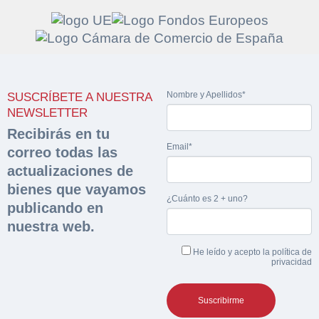
Solicitar
Hacer Oferta
Nombre y Apellidos*
SUSCRÍBETE A NUESTRA
documentación
Razón social*
CIF/DNI Ofertante*
NEWSLETTER
sobre la peritación
Recibirás en tu
Email*
correo todas las
Rellene este formulario y recibirá en su email el
Teléfono*
Email*
actualizaciones de
Sobre Merfinsa
enlace para descargar la documentación solicitad
bienes que vayamos
Nombre y Apellidos*
¿Cuánto es 2 + uno?
Venta de bienes muebles
publicando en
Nombre y Apellidos*
nuestra web.
Vehículos
Email*
He leído y acepto la
política de
Maquinaria Industrial
privacidad
Importe en €*
Equipamiento
Teléfono*