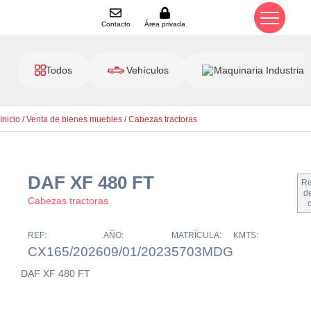
Contacto
Área privada
Todos
Vehículos
Maquinaria Industrial
Inicio
/
Venta de bienes muebles
/
Cabezas tractoras
DAF XF 480 FT
Re
de
Cabezas tractoras
REF:
AÑO:
MATRÍCULA:
KMTS:
CX165/2026
09/01/2023
5703MDG
DAF XF 480 FT