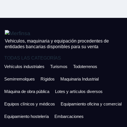
CONTACTO
¿Cuánto es 5 + uno?
926 25 08 86
¿Cuánto es 4 + uno?
Acepto la Política de Privacidad y las Condiciones de Uso.
Antes de enviar lee las
Condiciones de Uso
y la
Política de Privacidad
, y a
Acepto la
Política de Privacidad
.
continuación confirma que estás de acuerdo con ambas.
Vehiculos, maquinaria y equipación procedentes de
entidades bancarias disponibles para su venta
TODAS LAS CATEGORÍAS
Vehículos industriales
Turismos
Todoterrenos
Semirremolques
Rígidos
Maquinaria Industrial
Máquina de obra pública
Lotes y artículos diversos
Equipos clínicos y médicos
Equipamiento oficina y comercial
Equipamiento hostelería
Embarcaciones