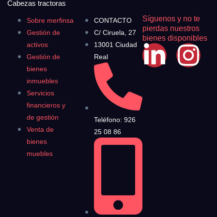
Cabezas tractoras
Síguenos y no te
Sobre merfinsa
CONTACTO
pierdas nuestros
Gestión de
C/ Ciruela, 27
bienes disponibles
activos
13001 Ciudad
Gestión de
Real
bienes
inmuebles
Servicios
financieros y
de gestión
Teléfono: 926
Venta de
25 08 86
bienes
muebles