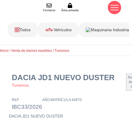
Contacto
Área privada
Todos
Vehículos
Maquinaria Industrial
Inicio
/
Venta de bienes muebles
/
Turismos
DACIA JD1 NUEVO DUSTER
Re
de
Turismos
REF:
AÑO:
MATRÍCULA:
KMTS:
IBC33/2026
DACIA JD1 NUEVO DUSTER