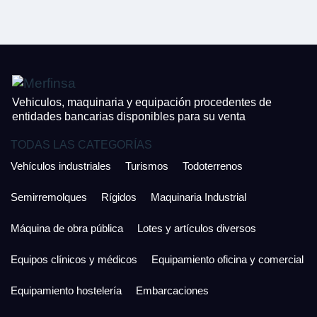
CONTACTO
¿Cuánto es 4 + uno?
926 25 08 86
Acepto la Política de Privacidad y las Condiciones de Uso.
Antes de enviar lee las
Condiciones de Uso
y la
Política de Privacidad
, y a
Acepto la
Política de Privacidad
.
continuación confirma que estás de acuerdo con ambas.
Vehiculos, maquinaria y equipación procedentes de
entidades bancarias disponibles para su venta
TODAS LAS CATEGORÍAS
Vehículos industriales
Turismos
Todoterrenos
Semirremolques
Rígidos
Maquinaria Industrial
Máquina de obra pública
Lotes y artículos diversos
Equipos clínicos y médicos
Equipamiento oficina y comercial
Equipamiento hostelería
Embarcaciones