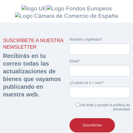
Solicitar
Hacer Oferta
documentación
Nombre y Apellidos*
SUSCRÍBETE A NUESTRA
Razón social*
CIF/DNI Ofertante*
NEWSLETTER
sobre la peritación
Recibirás en tu
Email*
correo todas las
Rellene este formulario y recibirá en su email el
Teléfono*
Email*
enlace para descargar la documentación solicitad
actualizaciones de
Sobre Merfinsa
Nombre y Apellidos*
bienes que vayamos
¿Cuánto es 3 + uno?
Venta de bienes muebles
Nombre y Apellidos*
publicando en
nuestra web.
Vehículos
Email*
He leído y acepto la
política de
Importe en €*
Maquinaria Industrial
privacidad
Teléfono*
Equipamiento
¿Cuánto es 5 + uno?