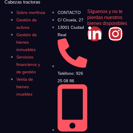
Cabezas tractoras
Síguenos y no te
Sobre merfinsa
CONTACTO
pierdas nuestros
Gestión de
C/ Ciruela, 27
bienes disponibles
activos
13001 Ciudad
Gestión de
Real
bienes
inmuebles
Servicios
financieros y
de gestión
Teléfono: 926
Venta de
25 08 86
bienes
muebles