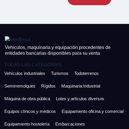
CONTACTO
¿Cuánto es 2 + uno?
926 25 08 86
¿Cuánto es 4 + uno?
Acepto la Política de Privacidad y las Condiciones de Uso.
Antes de enviar lee las
Condiciones de Uso
y la
Política de Privacidad
, y a
Acepto la
Política de Privacidad
.
continuación confirma que estás de acuerdo con ambas.
Vehiculos, maquinaria y equipación procedentes de
entidades bancarias disponibles para su venta
TODAS LAS CATEGORÍAS
Vehículos industriales
Turismos
Todoterrenos
Semirremolques
Rígidos
Maquinaria Industrial
Máquina de obra pública
Lotes y artículos diversos
Equipos clínicos y médicos
Equipamiento oficina y comercial
Equipamiento hostelería
Embarcaciones