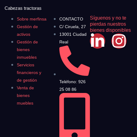
Cabezas tractoras
Síguenos y no te
Sobre merfinsa
CONTACTO
pierdas nuestros
Gestión de
C/ Ciruela, 27
bienes disponibles
activos
13001 Ciudad
Gestión de
Real
bienes
inmuebles
Servicios
financieros y
de gestión
Teléfono: 926
Venta de
25 08 86
bienes
muebles