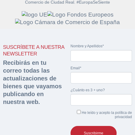
Comercio de Ciudad Real. #EuropaSeSiente
Solicitar
Hacer Oferta
documentación
Nombre y Apellidos*
SUSCRÍBETE A NUESTRA
Razón social*
CIF/DNI Ofertante*
NEWSLETTER
sobre la peritación
Recibirás en tu
Email*
correo todas las
Rellene este formulario y recibirá en su email el
Teléfono*
Email*
Sobre Merfinsa
actualizaciones de
enlace para descargar la documentación solicitad
Nombre y Apellidos*
bienes que vayamos
Venta de bienes muebles
¿Cuánto es 3 + uno?
publicando en
Nombre y Apellidos*
nuestra web.
Vehículos
Email*
He leído y acepto la
política de
Maquinaria Industrial
privacidad
Importe en €*
Equipamiento
Teléfono*