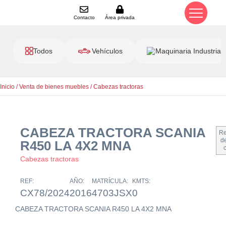
Contacto
Área privada
Todos
Vehículos
Maquinaria Industrial
Inicio
/
Venta de bienes muebles
/
Cabezas tractoras
CABEZA TRACTORA SCANIA
Re
de
R450 LA 4X2 MNA
Cabezas tractoras
REF:
AÑO:
MATRÍCULA:
KMTS:
CX78/2024
2016
4703JSX
0
CABEZA TRACTORA SCANIA R450 LA 4X2 MNA