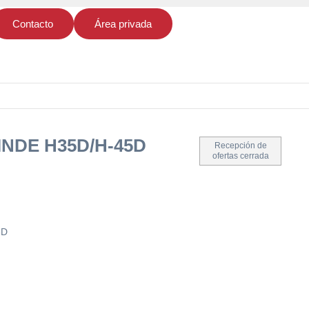
Contacto
Área privada
INDE H35D/H-45D
Recepción de
ofertas cerrada
5D