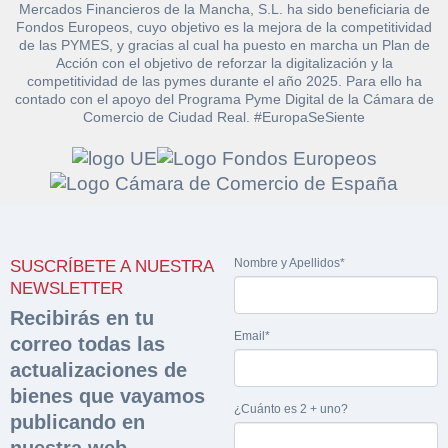
Mercados Financieros de la Mancha, S.L. ha sido beneficiaria de
Fondos Europeos, cuyo objetivo es la mejora de la competitividad
de las PYMES, y gracias al cual ha puesto en marcha un Plan de
Acción con el objetivo de reforzar la digitalización y la
competitividad de las pymes durante el año 2025. Para ello ha
contado con el apoyo del Programa Pyme Digital de la Cámara de
Comercio de Ciudad Real. #EuropaSeSiente
Solicitar
Hacer Oferta
documentación
Razón social*
CIF/DNI Ofertante*
sobre la peritación
Nombre y Apellidos*
SUSCRÍBETE A NUESTRA
NEWSLETTER
Rellene este formulario y recibirá en su email el
Teléfono*
Email*
Sobre Merfinsa
Recibirás en tu
enlace para descargar la documentación solicitad
Email*
Nombre y Apellidos*
correo todas las
Venta de bienes muebles
actualizaciones de
Nombre y Apellidos*
bienes que vayamos
Vehículos
¿Cuánto es 2 + uno?
Email*
publicando en
Maquinaria Industrial
nuestra web.