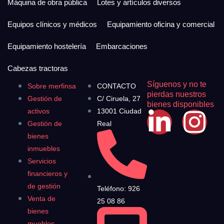
Máquina de obra pública
Lotes y artículos diversos
Equipos clínicos y médicos
Equipamiento oficina y comercial
Equipamiento hostelería
Embarcaciones
Cabezas tractoras
Síguenos y no te
Sobre merfinsa
CONTACTO
pierdas nuestros
Gestión de
C/ Ciruela, 27
bienes disponibles
activos
13001 Ciudad
Gestión de
Real
bienes
inmuebles
Servicios
financieros y
de gestión
Teléfono: 926
Venta de
25 08 86
bienes
muebles