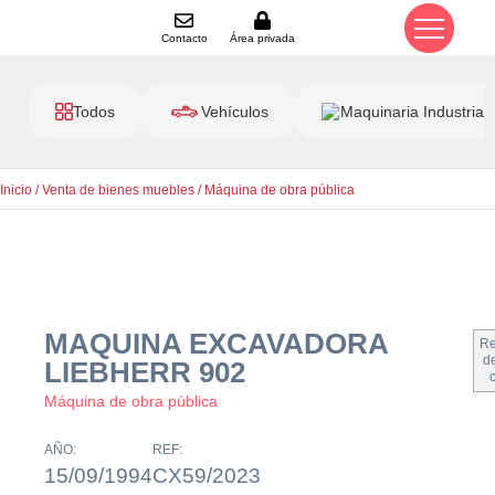
Contacto
Área privada
Todos
Vehículos
Maquinaria Industrial
Inicio
/
Venta de bienes muebles
/
Máquina de obra pública
MAQUINA EXCAVADORA
Re
de
LIEBHERR 902
Máquina de obra pública
AÑO:
REF:
15/09/1994
CX59/2023