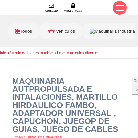
Contacto
Área privada
Todos
Vehículos
Maquinaria Industrial
Inicio
/
Venta de bienes muebles
/
Lotes y artículos diversos
MAQUINARIA
Re
de
AUTPROPULSADA E
INTALACIONES, MARTILLO
HIRDAULICO FAMBO,
ADAPTADOR UNIVERSAL ,
CAPUCHON, JUEGOP DE
GUIAS, JUEGO DE CABLES
Lotes y artículos diversos