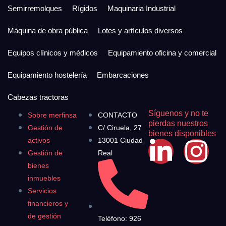
Semirremolques
Rígidos
Maquinaria Industrial
Máquina de obra pública
Lotes y artículos diversos
Equipos clínicos y médicos
Equipamiento oficina y comercial
Equipamiento hostelería
Embarcaciones
Cabezas tractoras
Síguenos y no te
Sobre merfinsa
CONTACTO
pierdas nuestros
Gestión de
C/ Ciruela, 27
bienes disponibles
activos
13001 Ciudad
Gestión de
Real
bienes
inmuebles
Servicios
financieros y
de gestión
Teléfono: 926