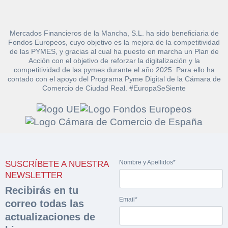
Mercados Financieros de la Mancha, S.L. ha sido beneficiaria de
Fondos Europeos, cuyo objetivo es la mejora de la competitividad
de las PYMES, y gracias al cual ha puesto en marcha un Plan de
Acción con el objetivo de reforzar la digitalización y la
competitividad de las pymes durante el año 2025. Para ello ha
contado con el apoyo del Programa Pyme Digital de la Cámara de
Comercio de Ciudad Real. #EuropaSeSiente
Solicitar
Hacer Oferta
documentación
Razón social*
CIF/DNI Ofertante*
sobre la peritación
Nombre y Apellidos*
SUSCRÍBETE A NUESTRA
Rellene este formulario y recibirá en su email el
Teléfono*
Email*
NEWSLETTER
Sobre Merfinsa
enlace para descargar la documentación solicitad
Nombre y Apellidos*
Recibirás en tu
Venta de bienes muebles
Email*
correo todas las
Nombre y Apellidos*
actualizaciones de
Vehículos
Email*