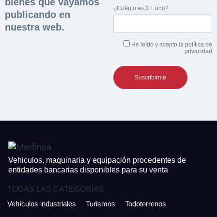
bienes que vayamos
¿Cuánto es 3 + uno?
Maquinaria Industrial
publicando en
Importe en €*
nuestra web.
Equipamiento
Teléfono*
He leído y acepto la
política de
privacidad
CONTACTO
¿Cuánto es 5 + uno?
926 25 08 86
¿Cuánto es 3 + uno?
Acepto la Política de Privacidad y las Condiciones de Uso.
Antes de enviar lee las
Condiciones de Uso
y la
Política de Privacidad
, y a
Acepto la
Política de Privacidad
.
continuación confirma que estás de acuerdo con ambas.
Vehiculos, maquinaria y equipación procedentes de
entidades bancarias disponibles para su venta
TODAS LAS CATEGORÍAS
Vehículos industriales
Turismos
Todoterrenos