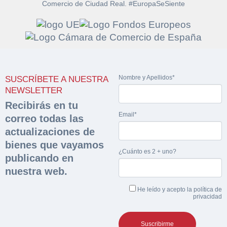
Comercio de Ciudad Real. #EuropaSeSiente
Solicitar
Hacer Oferta
documentación
Nombre y Apellidos*
SUSCRÍBETE A NUESTRA
Razón social*
CIF/DNI Ofertante*
NEWSLETTER
sobre la peritación
Recibirás en tu
Email*
correo todas las
Rellene este formulario y recibirá en su email el
Teléfono*
Email*
Sobre Merfinsa
actualizaciones de
enlace para descargar la documentación solicitad
Nombre y Apellidos*
bienes que vayamos
Venta de bienes muebles
¿Cuánto es 2 + uno?
publicando en
Nombre y Apellidos*
nuestra web.
Vehículos
Email*
He leído y acepto la
política de
Maquinaria Industrial
privacidad
Importe en €*
Equipamiento
Teléfono*