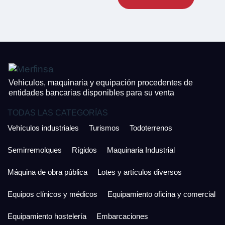
CONTACTO
¿Cuánto es 6 + uno?
926 25 08 86
¿Cuánto es 4 + uno?
Acepto la Política de Privacidad y las Condiciones de Uso.
Antes de enviar lee las
Condiciones de Uso
y la
Política de Privacidad
, y a
Acepto la
Política de Privacidad
.
continuación confirma que estás de acuerdo con ambas.
Vehiculos, maquinaria y equipación procedentes de
entidades bancarias disponibles para su venta
TODAS LAS CATEGORÍAS
Vehículos industriales
Turismos
Todoterrenos
Semirremolques
Rígidos
Maquinaria Industrial
Máquina de obra pública
Lotes y artículos diversos
Equipos clínicos y médicos
Equipamiento oficina y comercial
Equipamiento hostelería
Embarcaciones