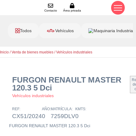
Contacto
Área privada
Todos
Vehículos
Maquinaria Industrial
Inicio
/
Venta de bienes muebles
/
Vehículos industriales
FURGON RENAULT MASTER
Re
de
120.3 5 Dci
Vehículos industriales
REF:
AÑO:
MATRÍCULA:
KMTS:
CX51/2024
0
7259DLV
0
FURGON RENAULT MASTER 120.3 5 Dci