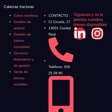
Cabezas tractoras
Síguenos y no te
Sobre merfinsa
CONTACTO
pierdas nuestros
Gestión de
C/ Ciruela, 27
bienes disponibles
activos
13001 Ciudad
Gestión de
Real
bienes
inmuebles
Servicios
financieros y
de gestión
Teléfono: 926
Venta de
25 08 86
bienes
muebles