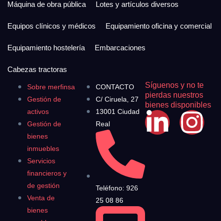
Máquina de obra pública
Lotes y artículos diversos
Equipos clínicos y médicos
Equipamiento oficina y comercial
Equipamiento hostelería
Embarcaciones
Cabezas tractoras
Síguenos y no te
Sobre merfinsa
CONTACTO
pierdas nuestros
Gestión de
C/ Ciruela, 27
bienes disponibles
activos
13001 Ciudad
Gestión de
Real
bienes
inmuebles
Servicios
financieros y
de gestión
Teléfono: 926
Venta de
25 08 86
bienes