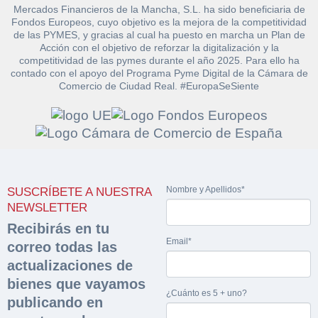
Mercados Financieros de la Mancha, S.L. ha sido beneficiaria de
Fondos Europeos, cuyo objetivo es la mejora de la competitividad
de las PYMES, y gracias al cual ha puesto en marcha un Plan de
Acción con el objetivo de reforzar la digitalización y la
competitividad de las pymes durante el año 2025. Para ello ha
contado con el apoyo del Programa Pyme Digital de la Cámara de
Comercio de Ciudad Real. #EuropaSeSiente
Solicitar
Hacer Oferta
documentación
Razón social*
CIF/DNI Ofertante*
sobre la peritación
Nombre y Apellidos*
SUSCRÍBETE A NUESTRA
NEWSLETTER
Rellene este formulario y recibirá en su email el
Teléfono*
Email*
Sobre Merfinsa
Recibirás en tu
enlace para descargar la documentación solicitad
Email*
Nombre y Apellidos*
correo todas las
Venta de bienes muebles
actualizaciones de
Nombre y Apellidos*
bienes que vayamos
Vehículos
¿Cuánto es 5 + uno?
Email*
publicando en
Maquinaria Industrial