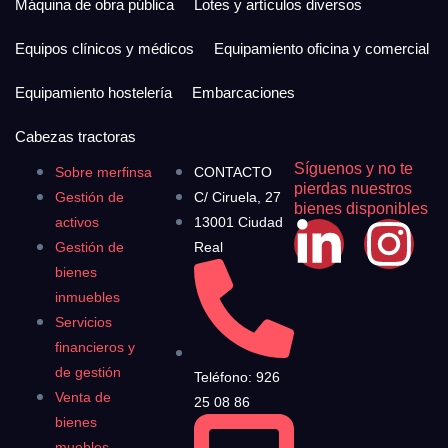
Máquina de obra pública
Lotes y artículos diversos
Equipos clínicos y médicos
Equipamiento oficina y comercial
Equipamiento hostelería
Embarcaciones
Cabezas tractoras
Síguenos y no te
Sobre merfinsa
CONTACTO
pierdas nuestros
Gestión de
C/ Ciruela, 27
bienes disponibles
activos
13001 Ciudad
Gestión de
Real
bienes
inmuebles
Servicios
financieros y
de gestión
Teléfono: 926
Venta de
25 08 86
bienes
muebles