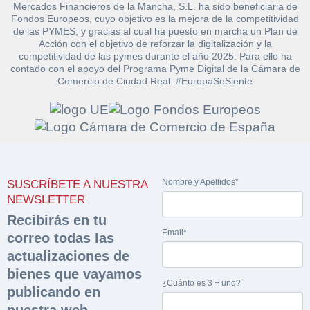
Mercados Financieros de la Mancha, S.L. ha sido beneficiaria de
Fondos Europeos, cuyo objetivo es la mejora de la competitividad
de las PYMES, y gracias al cual ha puesto en marcha un Plan de
Acción con el objetivo de reforzar la digitalización y la
competitividad de las pymes durante el año 2025. Para ello ha
contado con el apoyo del Programa Pyme Digital de la Cámara de
Comercio de Ciudad Real. #EuropaSeSiente
Solicitar
Hacer Oferta
documentación
Razón social*
CIF/DNI Ofertante*
sobre la peritación
Nombre y Apellidos*
SUSCRÍBETE A NUESTRA
NEWSLETTER
Rellene este formulario y recibirá en su email el
Teléfono*
Email*
Sobre Merfinsa
Recibirás en tu
enlace para descargar la documentación solicitad
Email*
Nombre y Apellidos*
correo todas las
Venta de bienes muebles
actualizaciones de
Nombre y Apellidos*
bienes que vayamos
Vehículos
¿Cuánto es 3 + uno?
Email*
publicando en
Maquinaria Industrial
nuestra web.