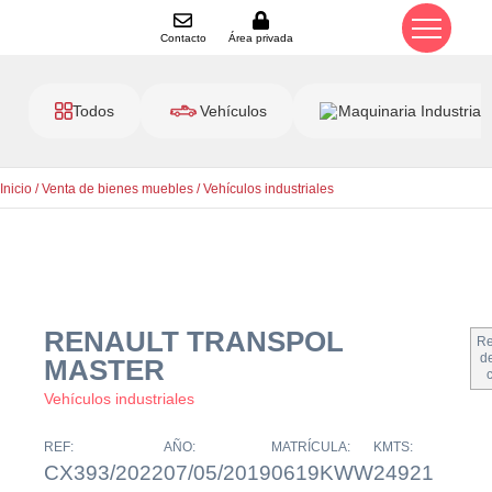
Contacto
Área privada
Todos
Vehículos
Maquinaria Industrial
Inicio
/
Venta de bienes muebles
/
Vehículos industriales
RENAULT TRANSPOL
Re
de
MASTER
Vehículos industriales
REF:
AÑO:
MATRÍCULA:
KMTS:
CX393/2022
07/05/2019
0619KWW
24921