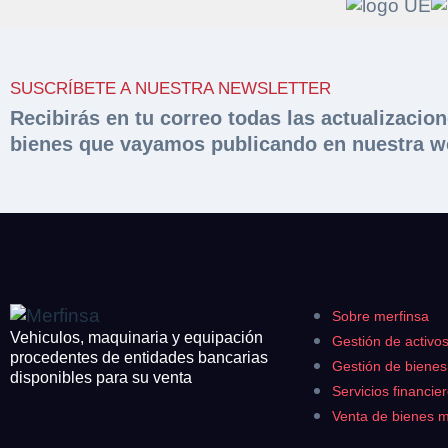
Solicit
Hacer 
SUSCRÍBETE A NUESTRA NEWSLETTER
peritac
Razón social*
Recibirás en tu correo todas las actualizacio
bienes que vayamos publicando en nuestra w
Rellene este formu
documentación sol
Sobre Merfinsa
Teléfono*
Nombre y Apellido
Venta de bienes 
Nombre y Apellido
Email*
Vehículos
Maquinaria Industr
Sobre merfinsa
Teléfono*
Importe en €*
Vehiculos, maquinaria y equipación
Gestión de activo
Equipamiento
procedentes de entidades bancarias
Gestión de biene
disponibles para su venta
CONTACTO
Servicios financie
¿Cuánto es 4 + u
¿Cuánto es 3 + u
Venta de bienes 
926 25 08 86