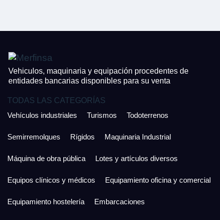
CONTACTO
¿Cuánto es 6 + uno?
926 25 08 86
¿Cuánto es 4 + uno?
Acepto la Política de Privacidad y las Condiciones de Uso.
Antes de enviar lee las
Condiciones de Uso
y la
Política de Privacidad
, y a
Acepto la
Política de Privacidad
.
continuación confirma que estás de acuerdo con ambas.
Vehiculos, maquinaria y equipación procedentes de
entidades bancarias disponibles para su venta
TODAS LAS CATEGORÍAS
Vehículos industriales
Turismos
Todoterrenos
Semirremolques
Rígidos
Maquinaria Industrial
Máquina de obra pública
Lotes y artículos diversos
Equipos clínicos y médicos
Equipamiento oficina y comercial
Equipamiento hostelería
Embarcaciones