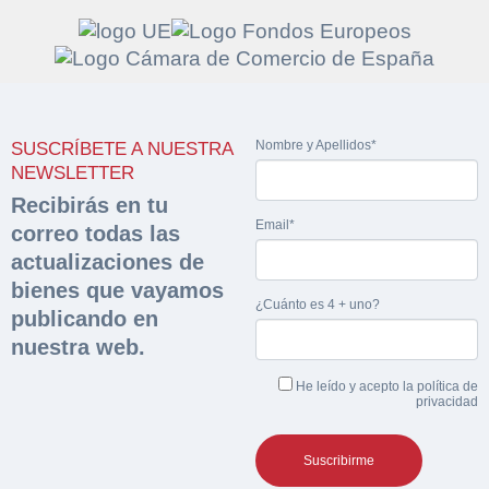
Solicitar
Hacer Oferta
Nombre y Apellidos*
SUSCRÍBETE A NUESTRA
documentación
Razón social*
CIF/DNI Ofertante*
NEWSLETTER
sobre la peritación
Recibirás en tu
Email*
correo todas las
Rellene este formulario y recibirá en su email el
Teléfono*
Email*
actualizaciones de
Sobre Merfinsa
enlace para descargar la documentación solicitad
bienes que vayamos
Nombre y Apellidos*
¿Cuánto es 4 + uno?
Venta de bienes muebles
publicando en
Nombre y Apellidos*
nuestra web.
Vehículos
Email*
He leído y acepto la
política de
Maquinaria Industrial
privacidad
Importe en €*
Equipamiento
Teléfono*