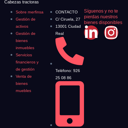
Cabezas tractoras
Síguenos y no te
Sobre merfinsa
CONTACTO
pierdas nuestros
Gestión de
C/ Ciruela, 27
bienes disponibles
activos
13001 Ciudad
Gestión de
Real
bienes
inmuebles
Servicios
financieros y
de gestión
Teléfono: 926
Venta de
25 08 86
bienes
muebles