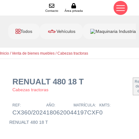
Contacto
Área privada
Todos
Vehículos
Maquinaria Industrial
Inicio
/
Venta de bienes muebles
/
Cabezas tractoras
RENUALT 480 18 T
Re
de
Cabezas tractoras
REF:
AÑO:
MATRÍCULA:
KMTS:
CX360/2024
18062004
4197CXF
0
RENUALT 480 18 T